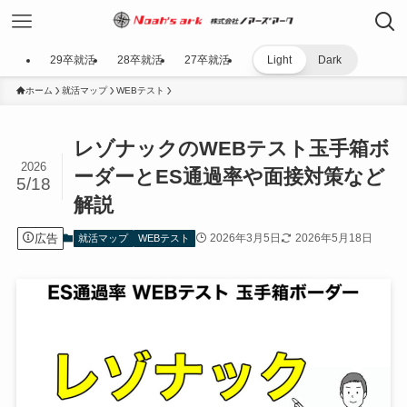
29卒就活
28卒就活
27卒就活
Light
Dark
ホーム
就活マップ
WEBテスト
レゾナックのWEBテスト玉手箱ボ
2026
ーダーとES通過率や面接対策など
5/18
解説
広告
2026年3月5日
2026年5月18日
就活マップ
WEBテスト