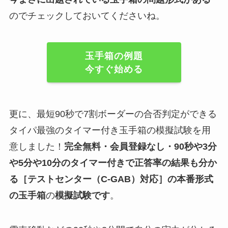
のでチェックしておいてくださいね。
玉手箱の例題
今すぐ始める
更に、最短90秒で7割ボーダーの合否判定ができる
タイパ最強のタイマー付き玉手箱の模擬試験を用
意しました！
完全無料・会員登録なし・90秒や
3分
や5分や10分
のタイマー付きで正答率の結果も分か
る
［テストセンター（C-GAB）対応］
の
本番形式
の玉手箱
の
模擬試験
です
。