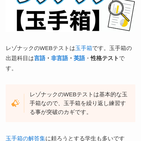
レゾナックのWEBテストは
玉手箱
です。玉手箱の
出題科目は
言語
・
非言語
・
英語
・
性格テスト
で
す。
レゾナックのWEBテストは基本的な玉
手箱なので、玉手箱を繰り返し練習す
る事が突破のカギです。
玉手箱の解答集
に頼ろうとする学生も多いです