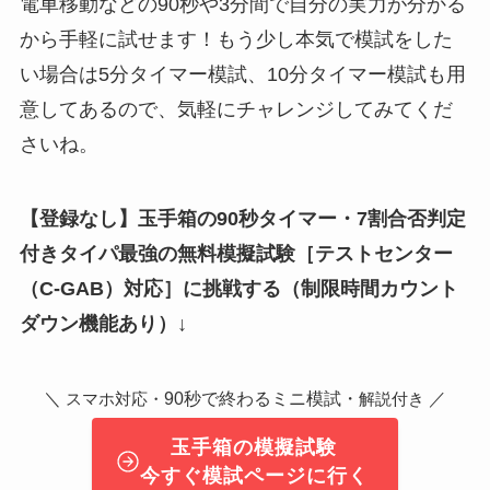
電車移動などの90秒や3分間で自分の実力が分かる
から手軽に試せます！もう少し本気で模試をした
い場合は5分タイマー模試、10分タイマー模試も用
意してあるので、気軽にチャレンジしてみてくだ
さいね。
【登録なし】玉手箱の90秒タイマー・7割合否判定
付きタイパ最強の無料模擬試験
［テストセンター
（C-GAB）対応］
に挑戦する（制限時間カウント
ダウン機能あり）↓
＼
90秒で終わるミニ模試・
／
スマホ対応・
解説付き
玉手箱の模擬試験
今すぐ模試ページに行く