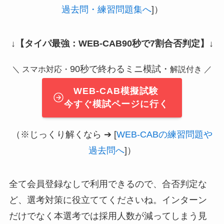
過去問・練習問題集へ
]）
↓
【タイパ最強：WEB-CAB90秒で7割合否判定】
↓
90秒で終わるミニ模試・
＼ スマホ対応・
解説付き ／
WEB-CAB模擬試験
今すぐ模試ページに行く
（※じっくり解くなら ➔ [
WEB-CABの練習問題や
過去問へ
]）
全て会員登録なしで利用できるので、合否判定な
ど、選考対策に役立ててくださいね。インターン
だけでなく本選考では採用人数が減ってしまう見