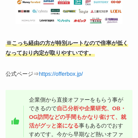
※こっち経由の方が特別ルートなので倍率が低く
なっており内定が取りやすいです。
公式ページ⇒
https://offerbox.jp/
企業側から直接オファーをもらう事が
できるので
自己分析や企業研究、OB・
OG訪問などの手間もかなり省けて、就
活がグッと楽になる
事もあるのでおす
すめです。今から早期など熱いオファ