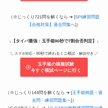
（※じっくり721問を解くなら ➔ [
SPI練習問題
【合格対策】過去問集へ
]）
↓
【タイパ最強：玉手箱90秒で7割合否判定】
↓
＼
90秒で終わるミニ模試・
／
スマホ対応・
解説付き
玉手箱の模擬試験
今すぐ模試ページに行く
（※じっくり144問を解くなら ➔ [
玉手箱例題・過
去問・練習問題集へ
]）
（C-GABはこちら ➔［
C-GABの無料練習問題や過