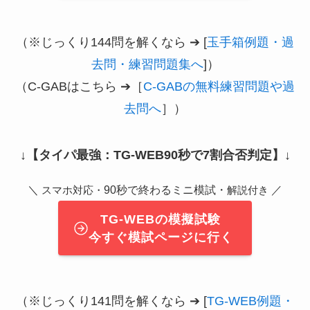
（※じっくり144問を解くなら ➔ [
玉手箱例題・過
去問・練習問題集へ
]）
（C-GABはこちら ➔［
C-GABの無料練習問題や過
去問へ
］）
↓
【タイパ最強：TG-WEB90秒で7割合否判定】
↓
＼
90秒で終わるミニ模試・
／
スマホ対応・
解説付き
TG-WEBの模擬試験
今すぐ模試ページに行く
（※じっくり141問を解くなら ➔ [
TG-WEB例題・