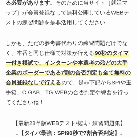
る必要があります
。そのために当サイト［就活マ
ップ］が会員登録なしで無料公開しているWEBテ
ストの練習問題を是非活用してください。
しかも、ただの参考書代わりの練習問題だけでな
く、本番と同じ仕様で対策が行える
90秒のタイマ
ー付き模試で、インターンや本選考の殆どの大手
企業のボーダーである7割の合否判定も全て無料の
会員登録なしで行える
ので、是非下記からSPIや玉
手箱、C-GAB、TG-WEBの合否判定や練習を行っ
てくださいね！
【最新28卒版WEBテスト模試・練習問題集】
↓
【タイパ最強：SPI90秒で7割合否判定】
↓