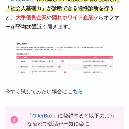
「社会人基礎力」が診断できる適性診断を行う
と、
大手優良企業
や
隠れホワイト企業
から
オファ
ーが平均20通
近く届きます。
今すぐ試してみたい場合は
こちら
「
OfferBox
」に登録すると以下のよう
な流れで就活が一気に楽に。