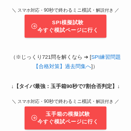
＼
90秒で終わるミニ模試・
／
スマホ対応・
解説付き
SPI模擬試験
今すぐ模試ページに行く
（※じっくり721問を解くなら ➔ [
SPI練習問題
【合格対策】過去問集へ
]）
↓
【タイパ最強：玉手箱90秒で7割合否判定】
↓
＼
90秒で終わるミニ模試・
／
スマホ対応・
解説付き
玉手箱の模擬試験
今すぐ模試ページに行く