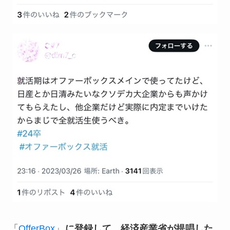
「
OfferBox
」
に登録して、経済産業省が提唱した