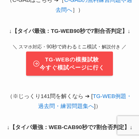
去問へ
］）
↓
【タイパ最強：TG-WEB90秒で7割合否判定】
↓
＼
90秒で終わるミニ模試・
／
スマホ対応・
解説付き
TG-WEBの模擬試験
今すぐ模試ページに行く
（※じっくり141問を解くなら ➔ [
TG-WEB例題・
過去問・練習問題集へ
]）
↓
【タイパ最強：WEB-CAB90秒で7割合否判定】
↓