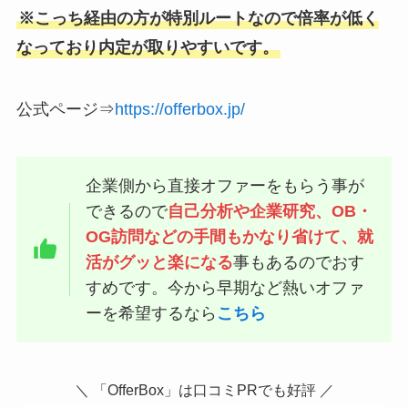
※こっち経由の方が特別ルートなので倍率が低く
なっており内定が取りやすいです。
公式ページ⇒
https://offerbox.jp/
企業側から直接オファーをもらう事が
できるので
自己分析や企業研究、OB・
OG訪問などの手間もかなり省けて、就
活がグッと楽になる
事もあるのでおす
すめです。今から早期など熱いオファ
ーを希望するなら
こちら
＼ 「OfferBox」は口コミPRでも好評 ／