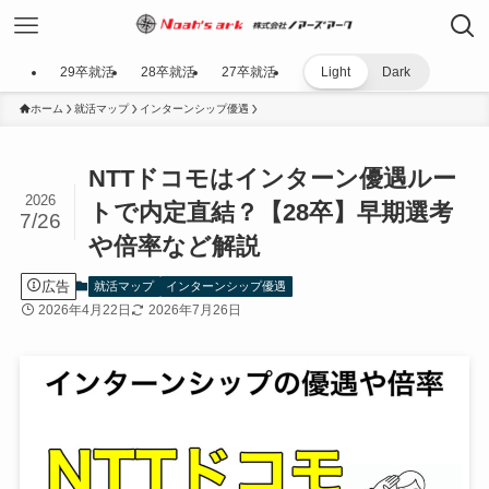
29卒就活
28卒就活
27卒就活
Light
Dark
ホーム
就活マップ
インターンシップ優遇
NTTドコモはインターン優遇ルー
2026
トで内定直結？【28卒】早期選考
7/26
や倍率など解説
広告
就活マップ
インターンシップ優遇
2026年4月22日
2026年7月26日