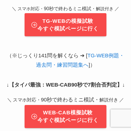
＼
90秒で終わるミニ模試・
／
スマホ対応・
解説付き
TG-WEBの模擬試験
今すぐ模試ページに行く
（※じっくり141問を解くなら ➔ [
TG-WEB例題・
過去問・練習問題集へ
]）
↓
【タイパ最強：WEB-CAB90秒で7割合否判定】
↓
90秒で終わるミニ模試・
＼ スマホ対応・
解説付き ／
WEB-CAB模擬試験
今すぐ模試ページに行く