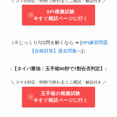
＼
90秒で終わるミニ模試・
／
スマホ対応・
解説付き
SPI模擬試験
今すぐ模試ページに行く
（※じっくり721問を解くなら ➔ [
SPI練習問題
【合格対策】過去問集へ
]）
↓
【タイパ最強：玉手箱90秒で7割合否判定】
↓
＼
90秒で終わるミニ模試・
／
スマホ対応・
解説付き
玉手箱の模擬試験
今すぐ模試ページに行く