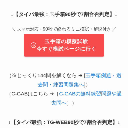
↓
【タイパ最強：玉手箱90秒で7割合否判定】
↓
＼
90秒で終わるミニ模試・
／
スマホ対応・
解説付き
玉手箱の模擬試験
今すぐ模試ページに行く
（※じっくり144問を解くなら ➔ [
玉手箱例題・過
去問・練習問題集へ
]）
（C-GABはこちら ➔［
C-GABの無料練習問題や過
去問へ
］）
↓
【タイパ最強：TG-WEB90秒で7割合否判定】
↓