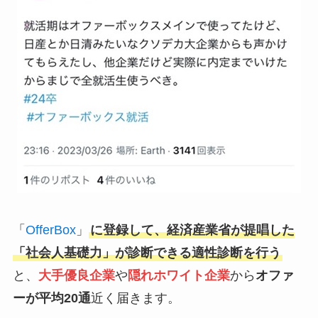
「
OfferBox
」
に登録して、経済産業省が提唱した
「社会人基礎力」が診断できる適性診断を行う
と、
大手優良企業
や
隠れホワイト企業
から
オファ
ーが平均20通
近く届きます。