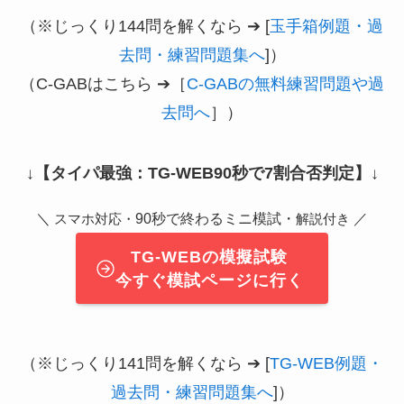
（※じっくり144問を解くなら ➔ [
玉手箱例題・過
去問・練習問題集へ
]）
（C-GABはこちら ➔［
C-GABの無料練習問題や過
去問へ
］）
↓
【タイパ最強：TG-WEB90秒で7割合否判定】
↓
＼
90秒で終わるミニ模試・
／
スマホ対応・
解説付き
TG-WEBの模擬試験
今すぐ模試ページに行く
（※じっくり141問を解くなら ➔ [
TG-WEB例題・
過去問・練習問題集へ
]）