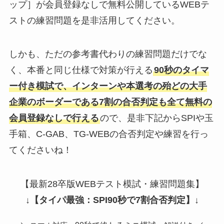
ップ］が会員登録なしで無料公開しているWEBテ
ストの練習問題を是非活用してください。
しかも、ただの参考書代わりの練習問題だけでな
く、本番と同じ仕様で対策が行える
90秒のタイマ
ー付き模試で、インターンや本選考の殆どの大手
企業のボーダーである7割の合否判定も全て無料の
会員登録なしで行える
ので、是非下記からSPIや玉
手箱、C-GAB、TG-WEBの合否判定や練習を行っ
てくださいね！
【最新28卒版WEBテスト模試・練習問題集】
↓
【タイパ最強：SPI90秒で7割合否判定】
↓