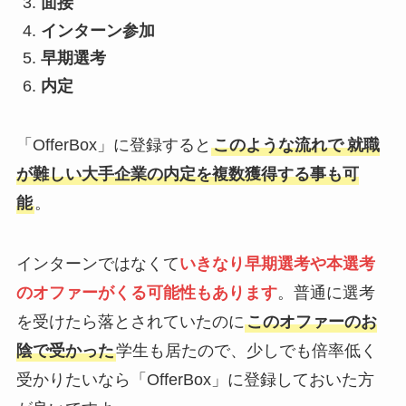
面接
インターン参加
早期選考
内定
「OfferBox」に登録すると
このような流れで
就職
が難しい大手企業の内定を複数獲得する事も可
能
。
インターンではなくて
いきなり
早期選考や本選考
のオファーがくる可能性もありま
す
。普通に選考
を受けたら落とされていたのに
このオファーのお
陰で受かった
学生も居たので、少しでも倍率低く
受かりたいなら「OfferBox」に登録しておいた方