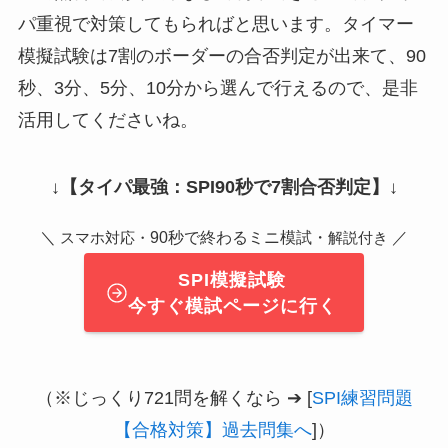
パ重視で対策してもらればと思います。タイマー
模擬試験は7割のボーダーの合否判定が出来て、90
秒、3分、5分、10分から選んで行えるので、是非
活用してくださいね。
↓
【タイパ最強：SPI90秒で7割合否判定】
↓
＼
90秒で終わるミニ模試・
／
スマホ対応・
解説付き
SPI模擬試験
今すぐ模試ページに行く
（※じっくり721問を解くなら ➔ [
SPI練習問題
【合格対策】過去問集へ
]）