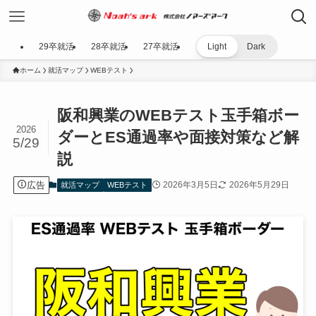
29卒就活
28卒就活
27卒就活
Light
Dark
ホーム
就活マップ
WEBテスト
阪和興業のWEBテスト玉手箱ボー
2026
ダーとES通過率や面接対策など解
5/29
説
広告
2026年3月5日
2026年5月29日
就活マップ
WEBテスト