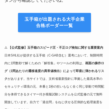
タンから確認してくださいね。
玉手箱が出題される大手企業
合格ボーダー一覧
⚠️
【公式監修】玉手箱のスピード圧・不正ログ検知に関する重要案内
日本SHL社が提供する玉手箱（C-GAB含む）選考において、制限時間
内に1問数秒で解くための「解答集」やツールの利用は、
画面の操作ロ
グ（1問あたりの遷移速度の異常値検出）によって即座に弾かれるリス
ク
があります。当サイトでは、文科省最新指針に準拠した最高水準の
セキュリティ環境の元、本番と1秒の狂いもなく全く同じ挙動で時間配
分を体得できるタイマー付き模擬試験システムを公式監修の元で無料
開放しています。自力で「過去問」をねじ伏せる圧倒的な処理速度を