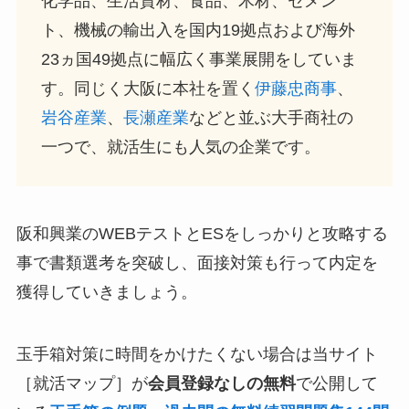
化学品、生活資材、食品、木材、セメン
ト、機械の輸出入を国内19拠点および海外
23ヵ国49拠点に幅広く事業展開をしていま
す。同じく大阪に本社を置く
伊藤忠商事
、
岩谷産業
、
長瀬産業
などと並ぶ大手商社の
一つで、就活生にも人気の企業です。
阪和興業のWEBテストとESをしっかりと攻略する
事で書類選考を突破し、面接対策も行って内定を
獲得していきましょう。
玉手箱対策に時間をかけたくない場合は当サイト
［就活マップ］が
会員登録なしの無料
で公開して