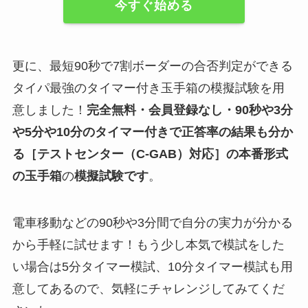
今すぐ始める
更に、最短90秒で7割ボーダーの合否判定ができる
タイパ最強のタイマー付き玉手箱の模擬試験を用
意しました！
完全無料・会員登録なし・90秒や
3分
や5分や10分
のタイマー付きで正答率の結果も分か
る
［テストセンター（C-GAB）対応］
の
本番形式
の玉手箱
の
模擬試験
です
。
電車移動などの90秒や3分間で自分の実力が分かる
から手軽に試せます！もう少し本気で模試をした
い場合は5分タイマー模試、10分タイマー模試も用
意してあるので、気軽にチャレンジしてみてくだ