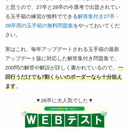
と思うので、27卒と28卒の今選考で出題されてい
る玉手箱の練習が無料でできる
解答集付き27卒・
28卒用の玉手箱の無料問題集
をやっておいてくだ
さい。
実はこれ、毎年アップデートされる玉手箱の最新
アップデート版に対応した解答集付き問題集で、
200問の解答や解説が詳しく書かれているので、
一
回行うだけでも7割くらいのボーダーなら十分狙え
ます
。
▼26卒に大人気でした▼