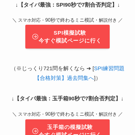
↓
【タイパ最強：SPI90秒で7割合否判定】
↓
＼
90秒で終わるミニ模試・
／
スマホ対応・
解説付き
SPI模擬試験
今すぐ模試ページに行く
（※じっくり721問を解くなら ➔ [
SPI練習問題
【合格対策】過去問集へ
]）
↓
【タイパ最強：玉手箱90秒で7割合否判定】
↓
＼
90秒で終わるミニ模試・
／
スマホ対応・
解説付き
玉手箱の模擬試験