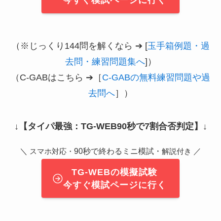
今すぐ模試ページに行く
（※じっくり144問を解くなら ➔ [
玉手箱例題・過
去問・練習問題集へ
]）
（C-GABはこちら ➔［
C-GABの無料練習問題や過
去問へ
］）
↓
【タイパ最強：TG-WEB90秒で7割合否判定】
↓
＼
90秒で終わるミニ模試・
／
スマホ対応・
解説付き
TG-WEBの模擬試験
今すぐ模試ページに行く