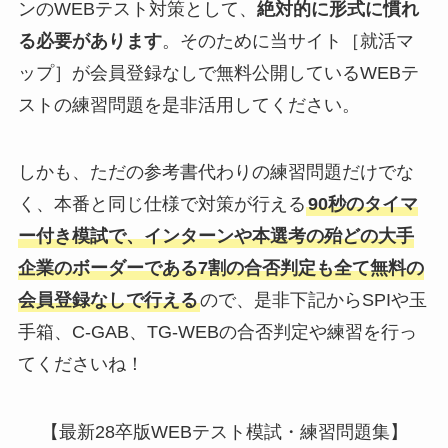
ンのWEBテスト対策として、
絶対的に形式に慣れ
る必要があります
。そのために当サイト［就活マ
ップ］が会員登録なしで無料公開しているWEBテ
ストの練習問題を是非活用してください。
しかも、ただの参考書代わりの練習問題だけでな
く、本番と同じ仕様で対策が行える
90秒のタイマ
ー付き模試で、インターンや本選考の殆どの大手
企業のボーダーである7割の合否判定も全て無料の
会員登録なしで行える
ので、是非下記からSPIや玉
手箱、C-GAB、TG-WEBの合否判定や練習を行っ
てくださいね！
【最新28卒版WEBテスト模試・練習問題集】