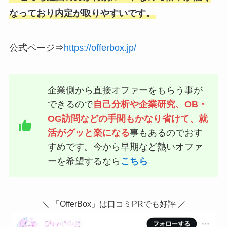
なっており内定が取りやすいです。
公式ページ⇒
https://offerbox.jp/
企業側から直接オファーをもらう事が
できるので
自己分析や企業研究、OB・
OG訪問などの手間もかなり省けて、就
活がグッと楽になる
事もあるのでおす
すめです。今から早期など熱いオファ
ーを希望するなら
こちら
＼ 「OfferBox」は口コミPRでも好評 ／