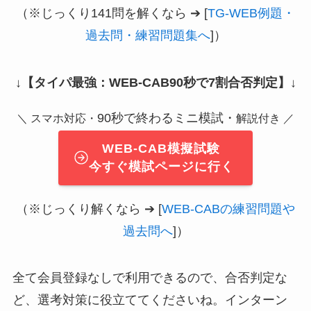
（※じっくり141問を解くなら ➔ [
TG-WEB例題・
過去問・練習問題集へ
]）
↓
【タイパ最強：WEB-CAB90秒で7割合否判定】
↓
90秒で終わるミニ模試・
＼ スマホ対応・
解説付き ／
WEB-CAB模擬試験
今すぐ模試ページに行く
（※じっくり解くなら ➔ [
WEB-CABの練習問題や
過去問へ
]）
全て会員登録なしで利用できるので、合否判定な
ど、選考対策に役立ててくださいね。インターン