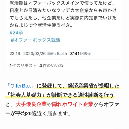
「
OfferBox
」
に登録して、経済産業省が提唱した
「社会人基礎力」が診断できる適性診断を行う
と、
大手優良企業
や
隠れホワイト企業
から
オファ
ーが平均20通
近く届きます。