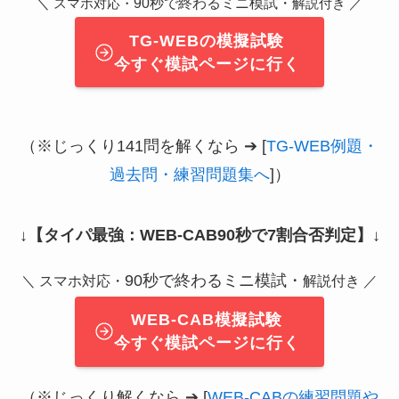
＼
90秒で終わるミニ模試・
／
スマホ対応・
解説付き
TG-WEBの模擬試験
今すぐ模試ページに行く
（※じっくり141問を解くなら ➔ [
TG-WEB例題・
過去問・練習問題集へ
]）
↓
【タイパ最強：WEB-CAB90秒で7割合否判定】
↓
90秒で終わるミニ模試・
＼ スマホ対応・
解説付き ／
WEB-CAB模擬試験
今すぐ模試ページに行く
（※じっくり解くなら ➔ [
WEB-CABの練習問題や