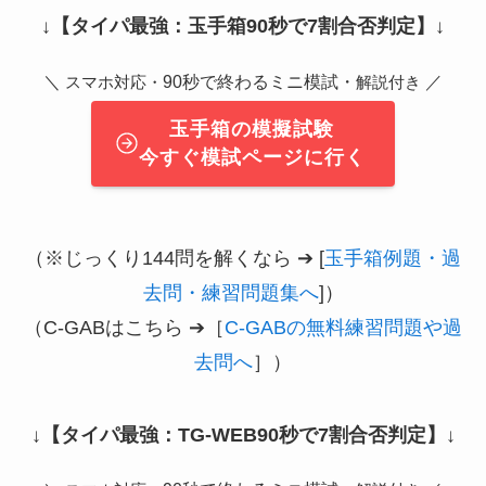
↓
【タイパ最強：玉手箱90秒で7割合否判定】
↓
＼
90秒で終わるミニ模試・
／
スマホ対応・
解説付き
玉手箱の模擬試験
今すぐ模試ページに行く
（※じっくり144問を解くなら ➔ [
玉手箱例題・過
去問・練習問題集へ
]）
（C-GABはこちら ➔［
C-GABの無料練習問題や過
去問へ
］）
↓
【タイパ最強：TG-WEB90秒で7割合否判定】
↓