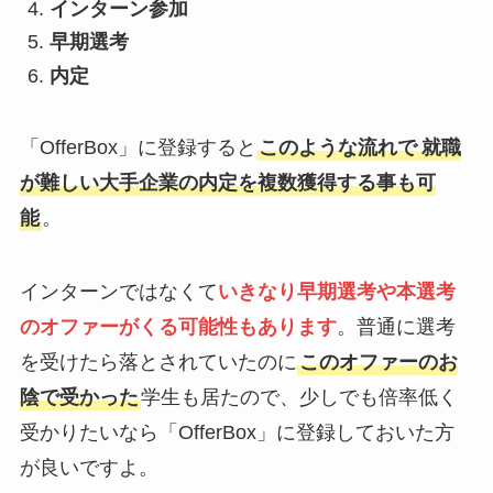
インターン参加
早期選考
内定
「OfferBox」に登録すると
このような流れで
就職
が難しい大手企業の内定を複数獲得する事も可
能
。
インターンではなくて
いきなり
早期選考や本選考
のオファーがくる可能性もありま
す
。普通に選考
を受けたら落とされていたのに
このオファーのお
陰で受かった
学生も居たので、少しでも倍率低く
受かりたいなら「OfferBox」に登録しておいた方
が良いですよ。