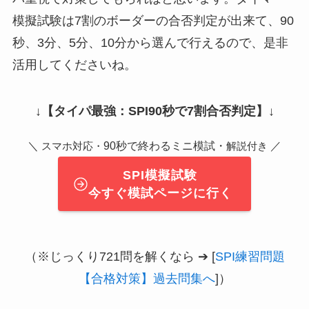
模擬試験は7割のボーダーの合否判定が出来て、90
秒、3分、5分、10分から選んで行えるので、是非
活用してくださいね。
↓
【タイパ最強：SPI90秒で7割合否判定】
↓
＼
90秒で終わるミニ模試・
／
スマホ対応・
解説付き
SPI模擬試験
今すぐ模試ページに行く
（※じっくり721問を解くなら ➔ [
SPI練習問題
【合格対策】過去問集へ
]）