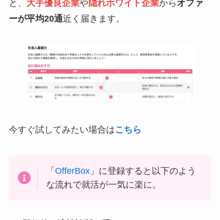
と、
大手優良企業
や
隠れホワイト企業
から
オファ
ーが平均20通
近く届きます。
今すぐ試してみたい場合は
こちら
「
OfferBox
」に登録すると以下のよう
な流れで就活が一気に楽に。