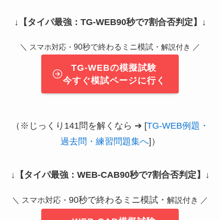
↓
【タイパ最強：TG-WEB90秒で7割合否判定】
↓
＼
90秒で終わるミニ模試・
／
スマホ対応・
解説付き
TG-WEBの模擬試験
今すぐ模試ページに行く
（※じっくり141問を解くなら ➔ [
TG-WEB例題・
過去問・練習問題集へ
]）
↓
【タイパ最強：WEB-CAB90秒で7割合否判定】
↓
90秒で終わるミニ模試・
＼ スマホ対応・
解説付き ／