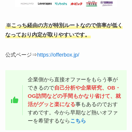
※こっち経由の方が特別ルートなので倍率が低く
なっており内定が取りやすいです。
公式ページ⇒
https://offerbox.jp/
企業側から直接オファーをもらう事が
できるので
自己分析や企業研究、OB・
OG訪問などの手間もかなり省けて、就
活がグッと楽になる
事もあるのでおす
すめです。今から早期など熱いオファ
ーを希望するなら
こちら