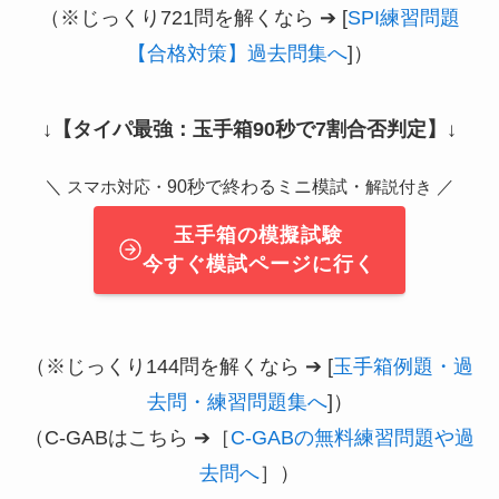
（※じっくり721問を解くなら ➔ [
SPI練習問題
【合格対策】過去問集へ
]）
↓
【タイパ最強：玉手箱90秒で7割合否判定】
↓
＼
90秒で終わるミニ模試・
／
スマホ対応・
解説付き
玉手箱の模擬試験
今すぐ模試ページに行く
（※じっくり144問を解くなら ➔ [
玉手箱例題・過
去問・練習問題集へ
]）
（C-GABはこちら ➔［
C-GABの無料練習問題や過
去問へ
］）