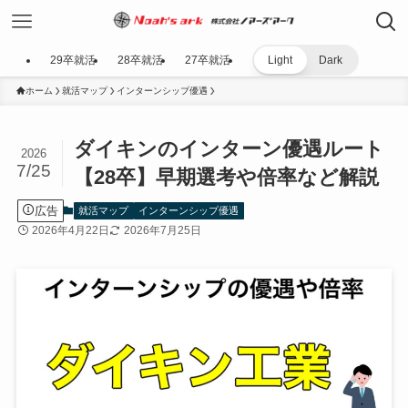
29卒就活
28卒就活
27卒就活
Light
Dark
ホーム
就活マップ
インターンシップ優遇
ダイキンのインターン優遇ルート
2026
7/25
【28卒】早期選考や倍率など解説
広告
就活マップ
インターンシップ優遇
2026年4月22日
2026年7月25日