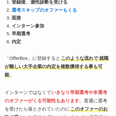
登録後、適性診断を受ける
選考スキップのオファーもくる
面接
インターン参加
早期選考
内定
「OfferBox」に登録すると
このような流れで
就職
が難しい大手企業の内定を複数獲得する事も可
能
。
インターンではなくて
いきなり
早期選考や本選考
のオファーがくる可能性もありま
す
。普通に選考
を受けたら落とされていたのに
このオファーのお