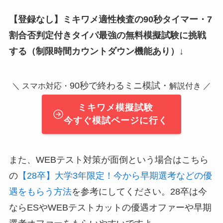
【登録なし】ミキワメ適性検査の90秒タイマー・7
割合否判定付きタイパ最強の無料模擬試験に挑戦
する（制限時間カウントダウン機能あり）↓
90秒で終わるミニ模試・
＼ スマホ対応・
解説付き ／
ミキワメ模擬試験
今すぐ模試ページに行く
また、WEBテスト対策が面倒という場合はこちら
の
【28卒】大学3年限定！今から早期選考などの優
遇をもらう方法
を参考にしてください。28卒は今
ならESやWEBテストカットの優遇オファーや早期