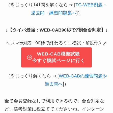
（※じっくり141問を解くなら ➔ [
TG-WEB例題・
過去問・練習問題集へ
]）
↓
【タイパ最強：WEB-CAB90秒で7割合否判定】
↓
90秒で終わるミニ模試・
＼ スマホ対応・
解説付き ／
WEB-CAB模擬試験
今すぐ模試ページに行く
（※じっくり解くなら ➔ [
WEB-CABの練習問題や
過去問へ
]）
全て会員登録なしで利用できるので、合否判定な
ど、選考対策に役立ててくださいね。インターン