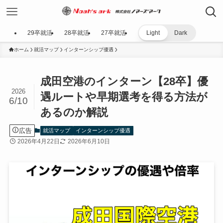
29卒就活
28卒就活
27卒就活
Light
Dark
ホーム
就活マップ
インターンシップ優遇
成田空港のインターン【28卒】優
2026
遇ルートや早期選考を得る方法が
6/10
あるのか解説
広告
就活マップ
インターンシップ優遇
2026年4月22日
2026年6月10日