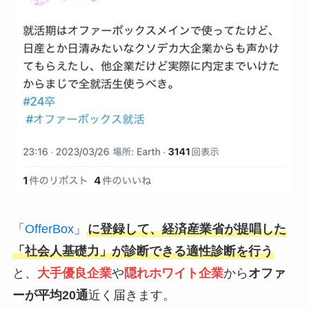
「
OfferBox
」
に登録して、経済産業省が提唱した
「社会人基礎力」が診断できる適性診断を行う
と、
大手優良企業
や
隠れホワイト企業
から
オファ
ーが平均20通
近く届きます。