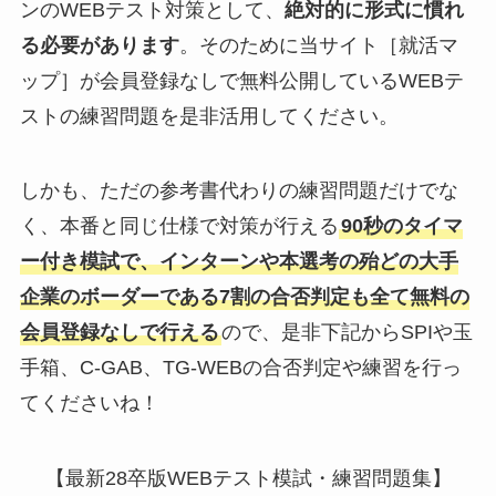
ンのWEBテスト対策として、
絶対的に形式に慣れ
る必要があります
。そのために当サイト［就活マ
ップ］が会員登録なしで無料公開しているWEBテ
ストの練習問題を是非活用してください。
しかも、ただの参考書代わりの練習問題だけでな
く、本番と同じ仕様で対策が行える
90秒のタイマ
ー付き模試で、インターンや本選考の殆どの大手
企業のボーダーである7割の合否判定も全て無料の
会員登録なしで行える
ので、是非下記からSPIや玉
手箱、C-GAB、TG-WEBの合否判定や練習を行っ
てくださいね！
【最新28卒版WEBテスト模試・練習問題集】