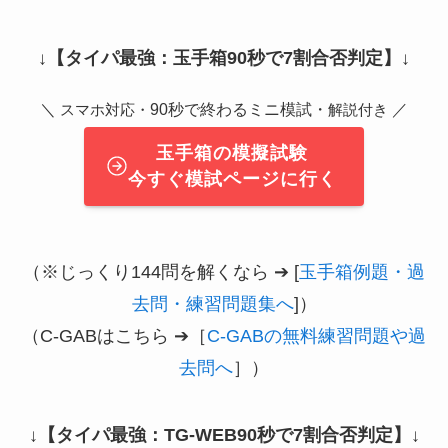
↓
【タイパ最強：玉手箱90秒で7割合否判定】
↓
＼
90秒で終わるミニ模試・
／
スマホ対応・
解説付き
玉手箱の模擬試験
今すぐ模試ページに行く
（※じっくり144問を解くなら ➔ [
玉手箱例題・過
去問・練習問題集へ
]）
（C-GABはこちら ➔［
C-GABの無料練習問題や過
去問へ
］）
↓
【タイパ最強：TG-WEB90秒で7割合否判定】
↓