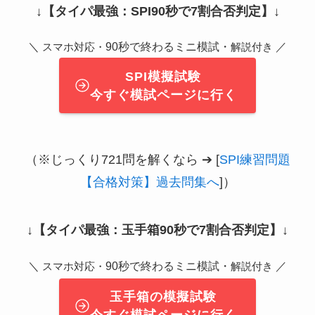
↓
【タイパ最強：SPI90秒で7割合否判定】
↓
＼
90秒で終わるミニ模試・
／
スマホ対応・
解説付き
SPI模擬試験
今すぐ模試ページに行く
（※じっくり721問を解くなら ➔ [
SPI練習問題
【合格対策】過去問集へ
]）
↓
【タイパ最強：玉手箱90秒で7割合否判定】
↓
＼
90秒で終わるミニ模試・
／
スマホ対応・
解説付き
玉手箱の模擬試験