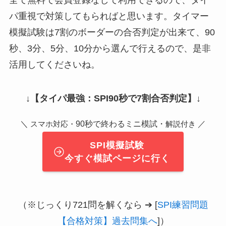
パ重視で対策してもらればと思います。タイマー
模擬試験は7割のボーダーの合否判定が出来て、90
秒、3分、5分、10分から選んで行えるので、是非
活用してくださいね。
↓
【タイパ最強：SPI90秒で7割合否判定】
↓
＼
90秒で終わるミニ模試・
／
スマホ対応・
解説付き
SPI模擬試験
今すぐ模試ページに行く
（※じっくり721問を解くなら ➔ [
SPI練習問題
【合格対策】過去問集へ
]）