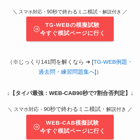
＼
90秒で終わるミニ模試・
／
スマホ対応・
解説付き
TG-WEBの模擬試験
今すぐ模試ページに行く
（※じっくり141問を解くなら ➔ [
TG-WEB例題・
過去問・練習問題集へ
]）
↓
【タイパ最強：WEB-CAB90秒で7割合否判定】
↓
90秒で終わるミニ模試・
＼ スマホ対応・
解説付き ／
WEB-CAB模擬試験
今すぐ模試ページに行く