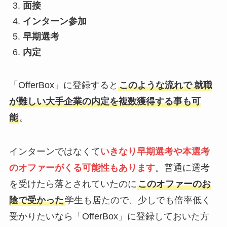
面接
インターン参加
早期選考
内定
「OfferBox」に登録すると
このような流れで
就職
が難しい大手企業の内定を複数獲得する事も可
能
。
インターンではなくて
いきなり
早期選考や本選考
のオファーがくる可能性もありま
す
。普通に選考
を受けたら落とされていたのに
このオファーのお
陰で受かった
学生も居たので、少しでも倍率低く
受かりたいなら「OfferBox」に登録しておいた方