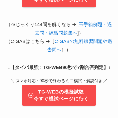
今すぐ模試ページに行く
（※じっくり144問を解くなら ➔ [
玉手箱例題・過
去問・練習問題集へ
]）
（C-GABはこちら ➔［
C-GABの無料練習問題や過
去問へ
］）
↓
【タイパ最強：TG-WEB90秒で7割合否判定】
↓
＼
90秒で終わるミニ模試・
／
スマホ対応・
解説付き
TG-WEBの模擬試験
今すぐ模試ページに行く