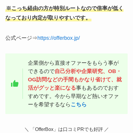
※こっち経由の方が特別ルートなので倍率が低く
なっており内定が取りやすいです。
公式ページ⇒
https://offerbox.jp/
企業側から直接オファーをもらう事が
できるので
自己分析や企業研究、OB・
OG訪問などの手間もかなり省けて、就
活がグッと楽になる
事もあるのでおす
すめです。今から早期など熱いオファ
ーを希望するなら
こちら
＼ 「OfferBox」は口コミPRでも好評 ／