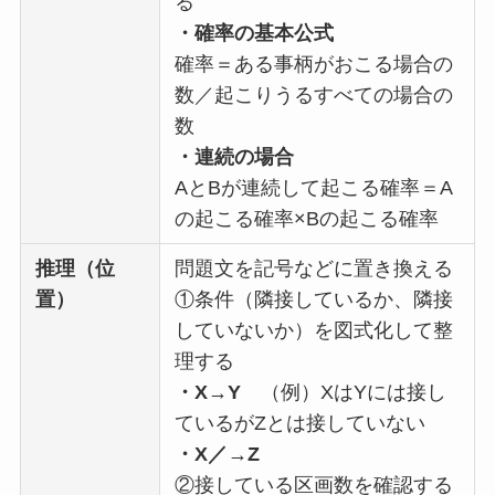
る
・確率の基本公式
確率＝ある事柄がおこる場合の
数／起こりうるすべての場合の
数
・連続の場合
AとBが連続して起こる確率＝A
の起こる確率×Bの起こる確率
推理（位
問題文を記号などに置き換える
置）
①条件（隣接しているか、隣接
していないか）を図式化して整
理する
・X→Y
（例）XはYには接し
ているがZとは接していない
・X／→Z
②接している区画数を確認する