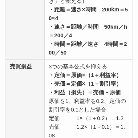
き」と覚える）
・距離＝速さ×時間 200km＝5
0×4
・速さ＝距離／時間 50km／h
＝200／4
・時間＝距離／速さ 4時間＝2
00／50
売買損益
3つの基本公式を抑える
・定価＝原価×（1＋利益率）
・売価＝定価×（1－割引率）
・利益（損失）＝売価－原価
原価を1、利益率を0.2、定価の
割引率を0.1とした場合
定価 1×（1＋0.2）＝1.2
売価 1.2×（1－0.1）＝1.
08