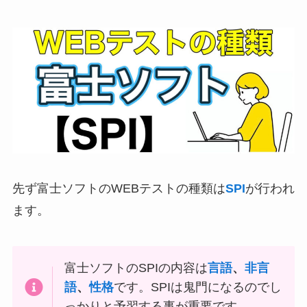
先ず富士ソフトのWEBテストの種類は
SPI
が行われ
ます。
富士ソフトのSPIの内容は
言語
、
非言
語
、
性格
です。SPIは鬼門になるのでし
っかりと予習する事が重要です。