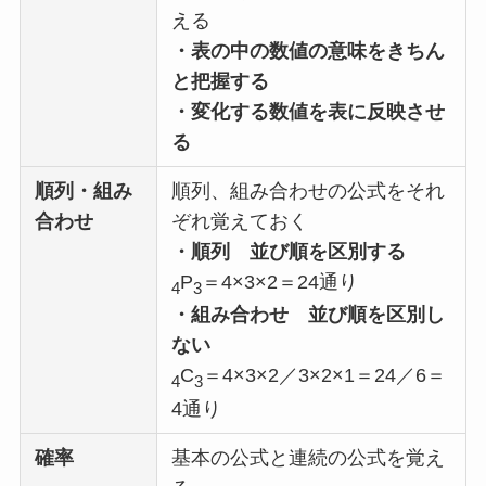
える
・表の中の数値の意味をきちん
と把握する
・変化する数値を表に反映させ
る
順列・組み
順列、組み合わせの公式をそれ
合わせ
ぞれ覚えておく
・順列
並び順を区別する
P
＝4×3×2＝24通り
4
3
・組み合わせ
並び順を区別し
ない
C
＝4×3×2／3×2×1＝24／6＝
4
3
4通り
確率
基本の公式と連続の公式を覚え