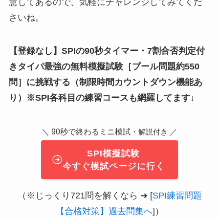
意してあるので、気軽にチャレンジしてみてくだ
さいね。
【登録なし】SPIの90秒タイマー・7割合否判定付
きタイパ最強の無料模擬試験
［
プール問題約550
問
］
に挑戦する（制限時間カウントダウン機能あ
り）※SPI各科目の練習コースも網羅してます↓
＼ 90秒で終わるミニ模試・
／
解説付き
SPI模擬試験
今すぐ模試ページに行く
（※じっくり721問を解くなら ➔ [
SPI練習問題
【合格対策】過去問集へ
]）