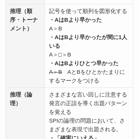
推理（順
記号を使って順列を図形化する
序・トーナ
・AはBより早かった
メント）
A＞B
・AはBより早かったが間に1人
いる
A＞□＞B
・AはBよりひとつ早かった
A＞B
AとBをひとかたまりに
するマークをつける
推理（論
さまざまな言い回しに注意する
理）
発言の正誤を導く出題パターン
を覚える
SPIの論理の問題において、さ
まざまな表現で出題される。
・「確実にいえる」