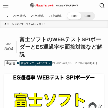
29卒就活
28卒就活
27卒就活
Light
Dark
ホーム
就活マップ
WEBテスト
富士ソフトのWEBテストSPIボー
2026
ダーとES通過率や面接対策など解
8/04
説
広告
2026年3月6日
2026年8月4日
就活マップ
WEBテスト