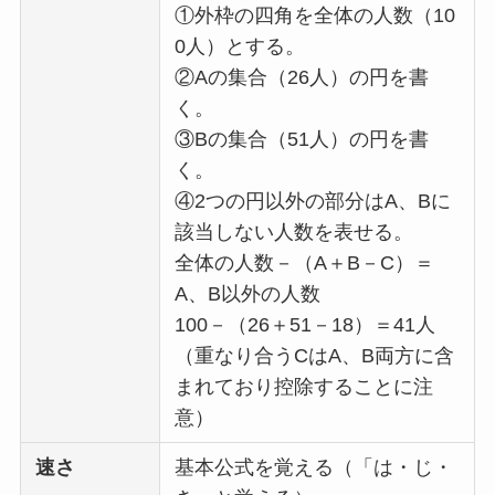
①外枠の四角を全体の人数（10
0人）とする。
②Aの集合（26人）の円を書
く。
③Bの集合（51人）の円を書
く。
④2つの円以外の部分はA、Bに
該当しない人数を表せる。
全体の人数－（A＋B－C）＝
A、B以外の人数
100－（26＋51－18）＝41人
（重なり合うCはA、B両方に含
まれており控除することに注
意）
速さ
基本公式を覚える（「は・じ・