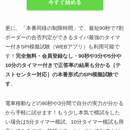
今すぐ始める
更に、「本番同様の制限時間」で、最短90秒で7割
ボーダーの合否判定ができるタイパ最強のタイマ
ー付きSPI模擬試験（WEBアプリ）も利用可能で
す！
完全無料・会員登録なし・90秒や
3分や5分や
10分
のタイマー付きで正答率の結果も分かる
［テ
ストセンター対応］
の
本番形式のSPI模擬試験
で
す
。
電車移動などの90秒や3分間で自分の実力が分かる
から手軽に試せます！もう少し本気で模試をした
い場合は5分タイマー模試、10分タイマー模試も用