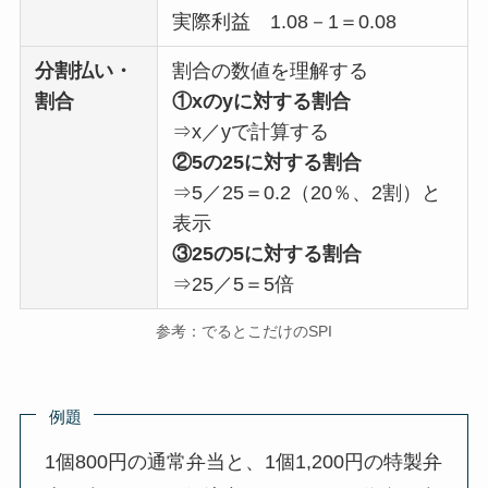
実際利益 1.08－1＝0.08
分割払い・
割合の数値を理解する
割合
①xのyに対する割合
⇒x／yで計算する
②5の25に対する割合
⇒5／25＝0.2（20％、2割）と
表示
③25の5に対する割合
⇒25／5＝5倍
参考：でるとこだけのSPI
例題
1個800円の通常弁当と、1個1,200円の特製弁