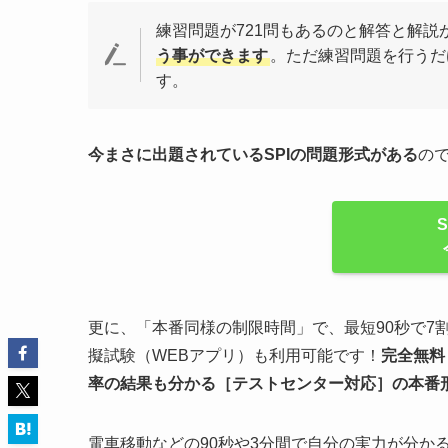
練習問題が721問もあるのと解答と解説
う事ができます
。ただ練習問題を行うだ
す。
今まさに出題されているSPIの問題形式がある
の
更に、「本番同様の制限時間」で、最短90秒で7
擬試験（WEBアプリ）も利用可能です！
完全無料
率の結果も分かる
［テストセンター対応］
の
本番
電車移動などの90秒や3分間で自分の実力が分か