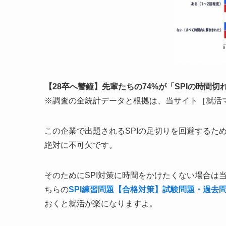
【28卒へ警鐘】先輩たちの74%が「SPIの時間
※調査の全統計データと根拠は、当サイト［就活
この企業で出題されるSPIの足切りを回避するた
絶対に不可欠です。
そのためにSPI対策に時間をかけたくない場合は
ちらの
SPI練習問題【合格対策】試験問題・過去
おくと就活が楽になりますよ。