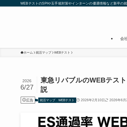
WEBテストのSPIや玉手箱対策やインターンの優遇情報など新卒の
会
ホーム
就活マップ
WEBテスト
東急リバブルのWEBテスト
2026
6/27
説
広告
2026年2月10日
2026年6月
就活マップ
WEBテスト