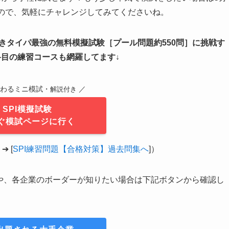
るので、気軽にチャレンジしてみてくださいね。
付きタイパ最強の無料模擬試験
［
プール問題約550問
］
に挑戦す
科目の練習コースも網羅してます↓
終わるミニ模試・
／
解説付き
SPI模擬試験
ぐ模試ページに行く
 [
SPI練習問題【合格対策】過去問集へ
]）
覧や、各企業のボーダーが知りたい場合は下記ボタンから確認し