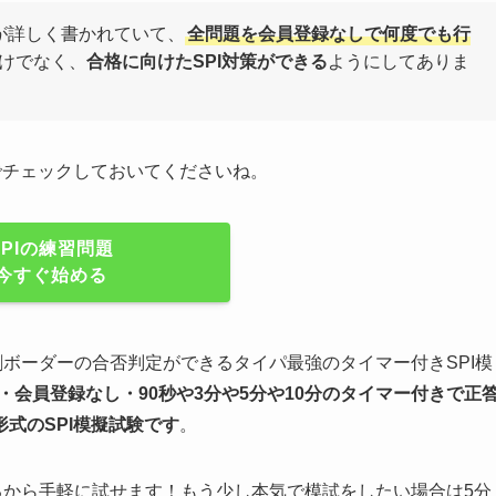
が詳しく書かれていて、
全問題を会員登録なしで何度でも行
けでなく、
合格に向けたSPI対策ができる
ようにしてありま
でチェックしておいてくださいね。
SPIの練習問題
今すぐ始める
割ボーダーの合否判定ができるタイパ最強のタイマー付きSPI模
・会員登録なし・90秒や
3分や5分や10分
のタイマー付きで正
形式のSPI模擬試験
です
。
るから手軽に試せます！もう少し本気で模試をしたい場合は5分