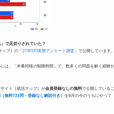
切れ」で足切りされていた？
マップ］の「
27卒SPI実態アンケート調査
」で公開しています
めには、「本番同様の制限時間」で、数多くの問題を解く経験
当サイト［就活マップ］が
会員登録なしの無料
で公開している
問（無料721問・登録なし解説付き）
を8月の今のうちにやって