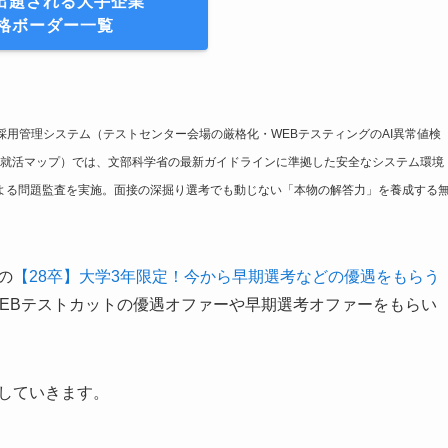
が出題される大手企業
格ボーダー一覧
採用管理システム（テストセンター会場の厳格化・WEBテスティングのAI異常値検
就活マップ）では、文部科学省の最新ガイドラインに準拠した安全なシステム環境
による問題監査を実施。面接の深掘り選考でも動じない「本物の解答力」を養成する
の
【28卒】大学3年限定！今から早期選考などの優遇をもらう
WEBテストカットの優遇オファーや早期選考オファーをもらい
していきます。