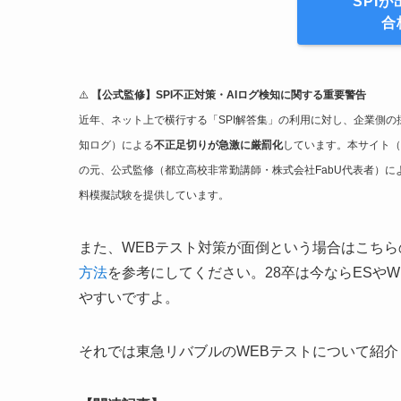
SPI
合
⚠️
【公式監修】SPI不正対策・AIログ検知に関する重要警告
近年、ネット上で横行する「SPI解答集」の利用に対し、企業側の
知ログ）による
不正足切りが急激に厳罰化
しています。本サイト（
の元、公式監修（都立高校非常勤講師・株式会社FabU代表者）
料模擬試験を提供しています。
また、WEBテスト対策が面倒という場合はこちら
方法
を参考にしてください。28卒は今ならESや
やすいですよ。
それでは東急リバブルのWEBテストについて紹介