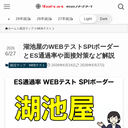
29卒就活
28卒就活
27卒就活
Light
Dark
ホーム
就活マップ
WEBテスト
湖池屋のWEBテストSPIボーダー
2026
6/27
とES通過率や面接対策など解説
2026年6月24日
2026年6月27日
就活マップ
WEBテスト