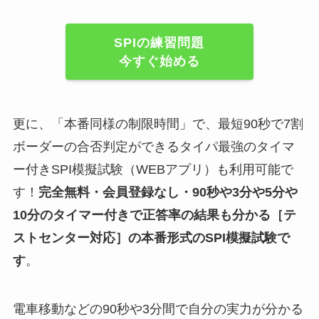
SPIの練習問題
今すぐ始める
更に、「本番同様の制限時間」で、最短90秒で7割
ボーダーの合否判定ができるタイパ最強のタイマ
ー付きSPI模擬試験（WEBアプリ）も利用可能で
す！
完全無料・会員登録なし・90秒や
3分や5分や
10分
のタイマー付きで正答率の結果も分かる
［テ
ストセンター対応］
の
本番形式のSPI模擬試験
で
す
。
電車移動などの90秒や3分間で自分の実力が分かる