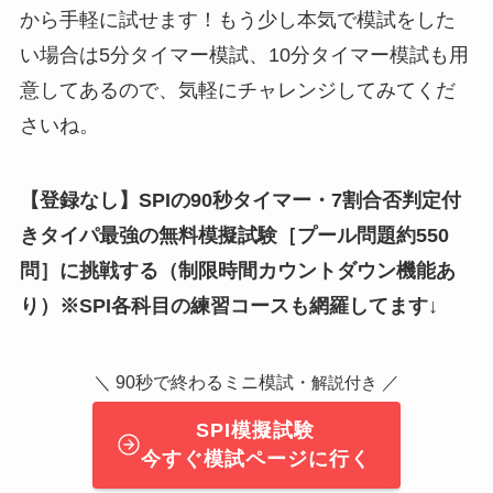
から手軽に試せます！もう少し本気で模試をした
い場合は5分タイマー模試、10分タイマー模試も用
意してあるので、気軽にチャレンジしてみてくだ
さいね。
【登録なし】SPIの90秒タイマー・7割合否判定付
きタイパ最強の無料模擬試験
［
プール問題約550
問
］
に挑戦する（制限時間カウントダウン機能あ
り）※SPI各科目の練習コースも網羅してます↓
＼ 90秒で終わるミニ模試・
／
解説付き
SPI模擬試験
今すぐ模試ページに行く