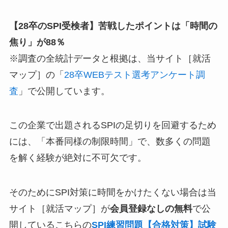
【28卒のSPI受検者】苦戦したポイントは「時間の
焦り」が88％
※調査の全統計データと根拠は、当サイト［就活
マップ］の「
28卒WEBテスト選考アンケート調
査
」で公開しています。
この企業で出題されるSPIの足切りを回避するため
には、「本番同様の制限時間」で、数多くの問題
を解く経験が絶対に不可欠です。
そのためにSPI対策に時間をかけたくない場合は当
サイト［就活マップ］が
会員登録なしの無料
で公
開しているこちらの
SPI練習問題【合格対策】試験