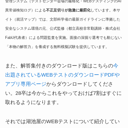
管理システム（テストセンター会場の厳格化・WEBテスティングのAI
異常値検知ログ）による
不正足切りが急激に厳罰化
しています。本サ
イト（就活マップ）では、文部科学省の最新ガイドラインに準拠した
安全なシステム環境の元、公式監修（都立高校非常勤講師・株式会社
FabU代表者）による問題監査を実施。面接の深掘り選考でも動じない
「本物の解答力」を養成する無料模擬試験を提供しています。
また、解答集付きのダウンロード版はこちらの
今
出題されているWEBテストのダウンロードPDFや
アプリ専用ページ
からダウンロードしてくださ
い。28卒は今からこれをやっておけば7割はすぐに
取れるようになります。
それでは湖池屋のWEBテストについて紹介してい