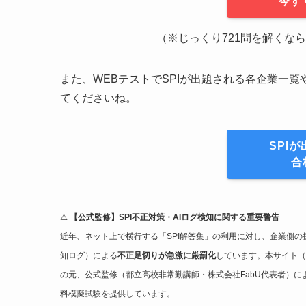
今す
（※じっくり721問を解くなら ➔
また、WEBテストでSPIが出題される各企業一
てくださいね。
SPI
合
⚠️
【公式監修】SPI不正対策・AIログ検知に関する重要警告
近年、ネット上で横行する「SPI解答集」の利用に対し、企業側の
知ログ）による
不正足切りが急激に厳罰化
しています。本サイト（
の元、公式監修（都立高校非常勤講師・株式会社FabU代表者）
料模擬試験を提供しています。