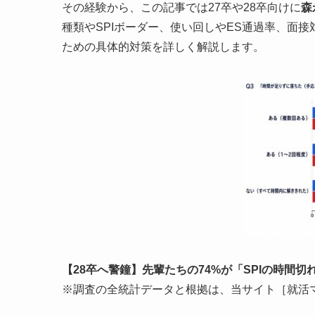
その経験から、この記事では27卒や28卒向けに
森
種類やSPIボーダー、使い回しやES通過率、面
ための具体的対策を詳しく解説します。
【28卒へ警鐘】先輩たちの74%が「SPIの時間
※調査の全統計データと根拠は、当サイト［就活