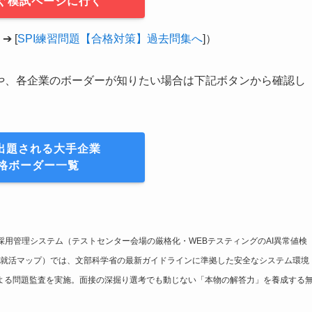
ぐ模試ページに行く
 [
SPI練習問題【合格対策】過去問集へ
]）
覧や、各企業のボーダーが知りたい場合は下記ボタンから確認し
が出題される大手企業
格ボーダー一覧
採用管理システム（テストセンター会場の厳格化・WEBテスティングのAI異常値検
就活マップ）では、文部科学省の最新ガイドラインに準拠した安全なシステム環境
による問題監査を実施。面接の深掘り選考でも動じない「本物の解答力」を養成する