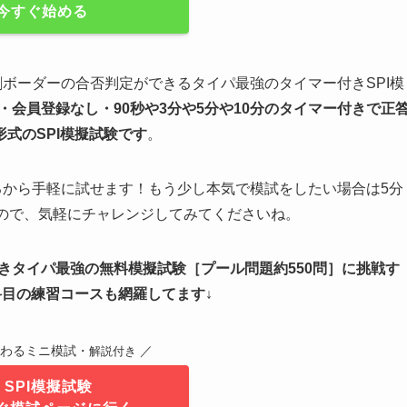
今すぐ始める
割ボーダーの合否判定ができるタイパ最強のタイマー付きSPI模
・会員登録なし・90秒や
3分や5分や10分
のタイマー付きで正
形式のSPI模擬試験
です
。
るから手軽に試せます！もう少し本気で模試をしたい場合は5分
るので、気軽にチャレンジしてみてくださいね。
付きタイパ最強の無料模擬試験
［
プール問題約550問
］
に挑戦す
科目の練習コースも網羅してます↓
終わるミニ模試・
／
解説付き
SPI模擬試験