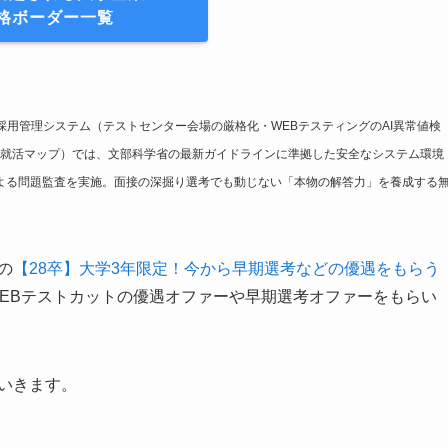
格ボーダー一覧
採用管理システム（テストセンター会場の厳格化・WEBテスティングのAI異常値検
就活マップ）では、文部科学省の最新ガイドラインに準拠した安全なシステム環境
による問題監査を実施。面接の深掘り選考でも動じない「本物の解答力」を養成する
の
【28卒】大学3年限定！今から早期選考などの優遇をもらう
WEBテストカットの優遇オファーや早期選考オファーをもらい
いきます。