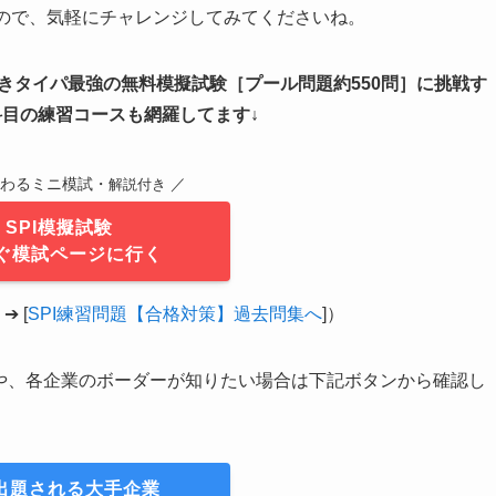
るので、気軽にチャレンジしてみてくださいね。
付きタイパ最強の無料模擬試験
［
プール問題約550問
］
に挑戦す
科目の練習コースも網羅してます↓
終わるミニ模試・
／
解説付き
SPI模擬試験
ぐ模試ページに行く
 [
SPI練習問題【合格対策】過去問集へ
]）
覧や、各企業のボーダーが知りたい場合は下記ボタンから確認し
が出題される大手企業