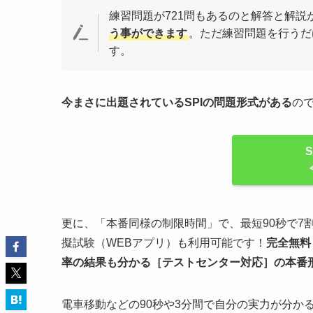
練習問題が721問もあるのと解答と解説
う事ができます
。ただ練習問題を行うだ
す。
今まさに出題されているSPIの問題形式がある
の
更に、「本番同様の制限時間」で、最短90秒で7
擬試験（WEBアプリ）も利用可能です！
完全無料
率の結果も分かる
［テストセンター対応］
の
本番
電車移動などの90秒や3分間で自分の実力が分か