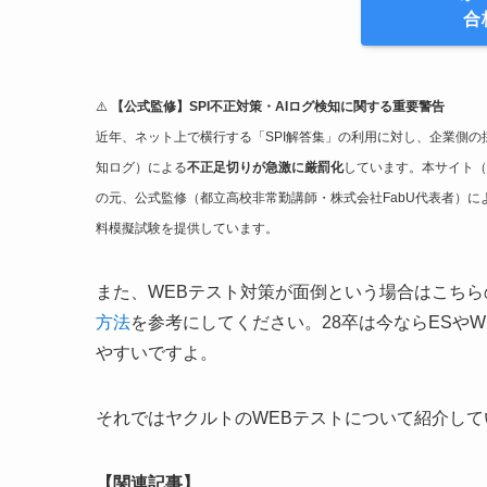
合
⚠️
【公式監修】SPI不正対策・AIログ検知に関する重要警告
近年、ネット上で横行する「SPI解答集」の利用に対し、企業側の
知ログ）による
不正足切りが急激に厳罰化
しています。本サイト（
の元、公式監修（都立高校非常勤講師・株式会社FabU代表者）
料模擬試験を提供しています。
また、WEBテスト対策が面倒という場合はこちら
方法
を参考にしてください。28卒は今ならESや
やすいですよ。
それではヤクルトのWEBテストについて紹介して
【関連記事】