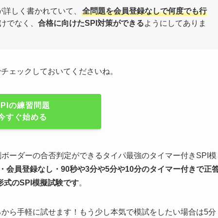
が詳しく書かれていて、
全問題を会員登録なしで何度でも行
けでなく、
合格に向けたSPI対策ができる
ようにしてありま
でチェックしておいてくださいね。
SPIの練習問題
今すぐ始める
割ボーダーの合否判定ができるタイパ最強のタイマー付きSPI模
・会員登録なし・90秒や
3分や5分や10分
のタイマー付きで正
形式のSPI模擬試験
です
。
るから手軽に試せます！もう少し本気で模試をしたい場合は5分