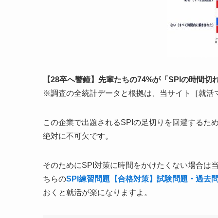
【28卒へ警鐘】先輩たちの74%が「SPIの時間
※調査の全統計データと根拠は、当サイト［就活
この企業で出題されるSPIの足切りを回避するた
絶対に不可欠です。
そのためにSPI対策に時間をかけたくない場合は
ちらの
SPI練習問題【合格対策】試験問題・過去
おくと就活が楽になりますよ。