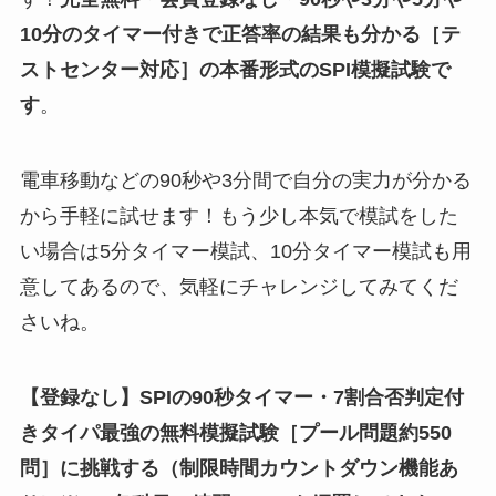
10分
のタイマー付きで正答率の結果も分かる
［テ
ストセンター対応］
の
本番形式のSPI模擬試験
で
す
。
電車移動などの90秒や3分間で自分の実力が分かる
から手軽に試せます！もう少し本気で模試をした
い場合は5分タイマー模試、10分タイマー模試も用
意してあるので、気軽にチャレンジしてみてくだ
さいね。
【登録なし】SPIの90秒タイマー・7割合否判定付
きタイパ最強の無料模擬試験
［
プール問題約550
問
］
に挑戦する（制限時間カウントダウン機能あ