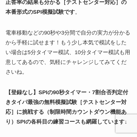
正答率の結果も分かる
［テストセンター対応］
の
本番形式のSPI模擬試験
です
。
電車移動などの90秒や3分間で自分の実力が分かる
から手軽に試せます！もう少し本気で模試をした
い場合は5分タイマー模試、10分タイマー模試も用
意してあるので、気軽にチャレンジしてみてくだ
さいね。
【登録なし】SPIの90秒タイマー・7割合否判定付
きタイパ最強の無料模擬試験
［テストセンター対
応］
に挑戦する（制限時間カウントダウン機能あ
り）SPIの各科目の練習コースも網羅しています↓