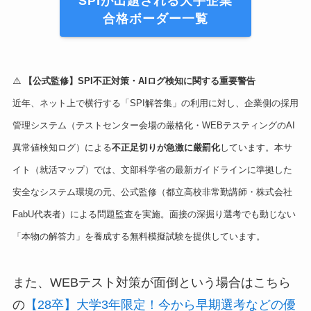
SPIが出題される大手企業
合格ボーダー一覧
⚠️
【公式監修】SPI不正対策・AIログ検知に関する重要警告
近年、ネット上で横行する「SPI解答集」の利用に対し、企業側の採用
管理システム（テストセンター会場の厳格化・WEBテスティングのAI
異常値検知ログ）による
不正足切りが急激に厳罰化
しています。本サ
イト（就活マップ）では、文部科学省の最新ガイドラインに準拠した
安全なシステム環境の元、公式監修（都立高校非常勤講師・株式会社
FabU代表者）による問題監査を実施。面接の深掘り選考でも動じない
「本物の解答力」を養成する無料模擬試験を提供しています。
また、WEBテスト対策が面倒という場合はこちら
の
【28卒】大学3年限定！今から早期選考などの優