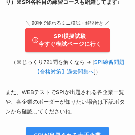
り）※SPI各科目の練習コースも網羅してます↓
＼ 90秒で終わるミニ模試・
／
解説付き
SPI模擬試験
今すぐ模試ページに行く
（※じっくり721問を解くなら ➔ [
SPI練習問題
【合格対策】過去問集へ
]）
また、WEBテストでSPIが出題される各企業一覧
や、各企業のボーダーが知りたい場合は下記ボタ
ンから確認してくださいね。