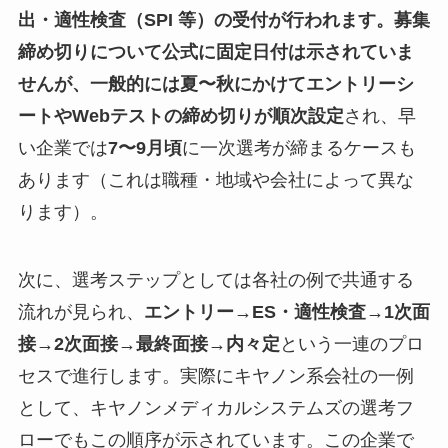
出・適性検査（SPI 等）の受付が行われます。募集
締め切りについて公式に固定日付は示されていま
せんが、一般的には夏〜秋にかけてエントリーシ
ートやWebテストの締め切りが順次設定
され、早
い企業では
7〜9月頃
に一次選考が締まるケースも
あります（これは職種・地域や会社によって異な
ります）。
次に、選考ステップとしては各社の例で共通する
流れが見られ、
エントリー→ES・適性検査→1次面
接→2次面接→最終面接→内々定
という一連のプロ
セスで進行します。実際にキヤノン系会社の一例
として、キヤノンメディカルシステムズの選考フ
ローでもこの順序が示されています。この企業で