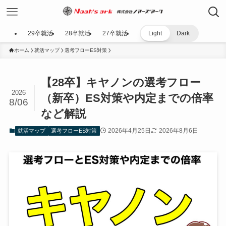
29卒就活
28卒就活
27卒就活
Light
Dark
ホーム
就活マップ
選考フローES対策
【28卒】キヤノンの選考フロー
2026
（新卒）ES対策や内定までの倍率
8/06
など解説
2026年4月25日
2026年8月6日
就活マップ
選考フローES対策