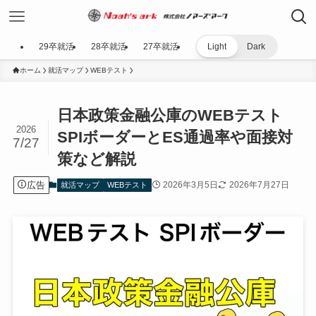
29卒就活
28卒就活
27卒就活
Light
Dark
ホーム
就活マップ
WEBテスト
日本政策金融公庫のWEBテスト
2026
SPIボーダーとES通過率や面接対
7/27
策など解説
広告
2026年3月5日
2026年7月27日
就活マップ
WEBテスト