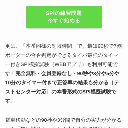
SPIの練習問題
今すぐ始める
更に、「本番同様の制限時間」で、最短90秒で7割
ボーダーの合否判定ができるタイパ最強のタイマ
ー付きSPI模擬試験（WEBアプリ）も利用可能で
す！
完全無料・会員登録なし・90秒や
3分や5分や
10分
のタイマー付きで正答率の結果も分かる
［テ
ストセンター対応］
の
本番形式のSPI模擬試験
で
す
。
電車移動などの90秒や3分間で自分の実力が分かる