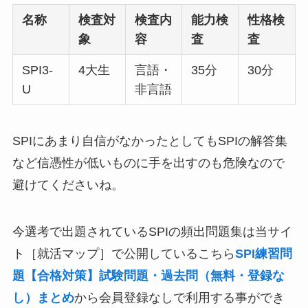
名称
検査対
検査内
能力検
性格検
象
容
査
査
SPI3-
4大生
言語・
35分
30分
U
非言語
SPIにあまり自信がなかったとしてもSPIの解答集
など信憑性が低いものに手を出すのも危険なので
避けてくださいね。
今選考で出題されているSPIの頻出問題集は当サイ
ト［就活マップ］で公開しているこちら
SPI練習問
題【合格対策】試験問題・過去問（無料・登録な
し）まとめ
から会員登録なしで利用する事ができ