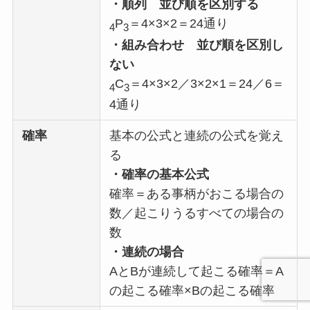
・順列
並び順を区別する
P
＝4×3×2＝24通り
4
3
・組み合わせ
並び順を区別し
ない
C
＝4×3×2／3×2×1＝24／6＝
4
3
4通り
確率
基本の公式と連続の公式を覚え
る
・確率の基本公式
確率＝ある事柄がおこる場合の
数／起こりうるすべての場合の
数
・連続の場合
AとBが連続して起こる確率＝A
の起こる確率×Bの起こる確率