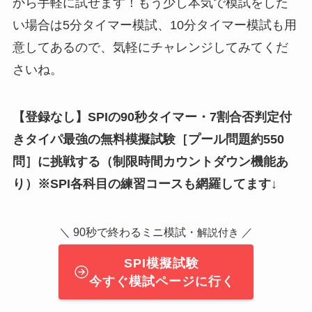
から手軽に試せます！もう少し本気で模試をした
い場合は5分タイマー模試、10分タイマー模試も用
意してあるので、気軽にチャレンジしてみてくだ
さいね。
【登録なし】SPIの90秒タイマー・7割合否判定付
きタイパ最強の無料模擬試験
［
プール問題約550
問
］
に挑戦する（制限時間カウントダウン機能あ
り）※SPI各科目の練習コースも網羅してます↓
＼ 90秒で終わるミニ模試・
／
解説付き
SPI模擬試験
今すぐ模試ページに行く