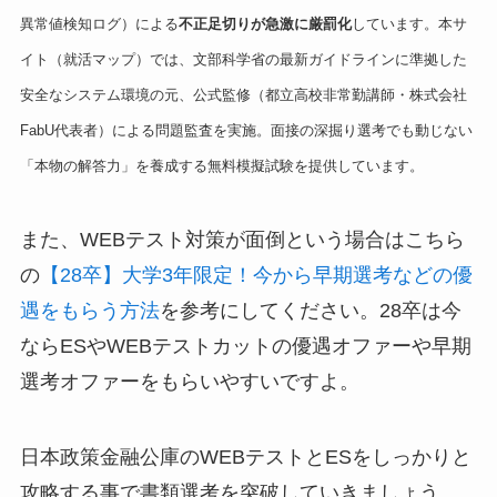
異常値検知ログ）による
不正足切りが急激に厳罰化
しています。本サ
イト（就活マップ）では、文部科学省の最新ガイドラインに準拠した
安全なシステム環境の元、公式監修（都立高校非常勤講師・株式会社
FabU代表者）による問題監査を実施。面接の深掘り選考でも動じない
「本物の解答力」を養成する無料模擬試験を提供しています。
また、WEBテスト対策が面倒という場合はこちら
の
【28卒】大学3年限定！今から早期選考などの優
遇をもらう方法
を参考にしてください。28卒は今
ならESやWEBテストカットの優遇オファーや早期
選考オファーをもらいやすいですよ。
日本政策金融公庫のWEBテストとESをしっかりと
攻略する事で書類選考を突破していきましょう。