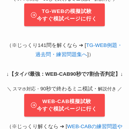
TG-WEBの模擬試験
今すぐ模試ページに行く
（※じっくり141問を解くなら ➔ [
TG-WEB例題・
過去問・練習問題集へ
]）
↓
【タイパ最強：WEB-CAB90秒で7割合否判定】
↓
90秒で終わるミニ模試・
＼ スマホ対応・
解説付き ／
WEB-CAB模擬試験
今すぐ模試ページに行く
（※じっくり解くなら ➔ [
WEB-CABの練習問題や