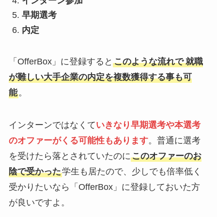
インターン参加
早期選考
内定
「OfferBox」に登録すると
このような流れで
就職
が難しい大手企業の内定を複数獲得する事も可
能
。
インターンではなくて
いきなり
早期選考や本選考
のオファーがくる可能性もありま
す
。普通に選考
を受けたら落とされていたのに
このオファーのお
陰で受かった
学生も居たので、少しでも倍率低く
受かりたいなら「OfferBox」に登録しておいた方
が良いですよ。