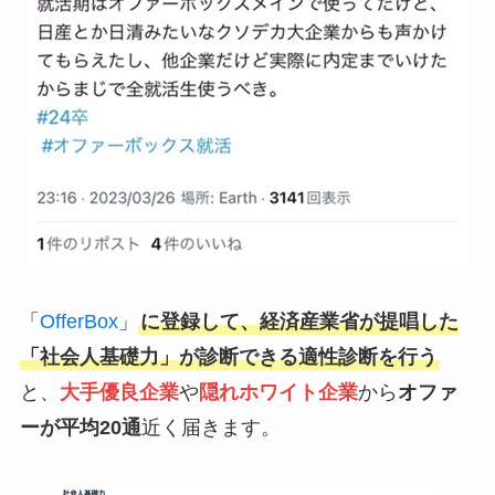
「
OfferBox
」
に登録して、経済産業省が提唱した
「社会人基礎力」が診断できる適性診断を行う
と、
大手優良企業
や
隠れホワイト企業
から
オファ
ーが平均20通
近く届きます。