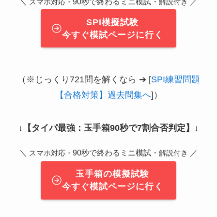
＼
90秒で終わるミニ模試・
／
スマホ対応・
解説付き
SPI模擬試験
今すぐ模試ページに行く
（※じっくり721問を解くなら ➔ [
SPI練習問題
【合格対策】過去問集へ
]）
↓
【タイパ最強：玉手箱90秒で7割合否判定】
↓
＼
90秒で終わるミニ模試・
／
スマホ対応・
解説付き
玉手箱の模擬試験
今すぐ模試ページに行く