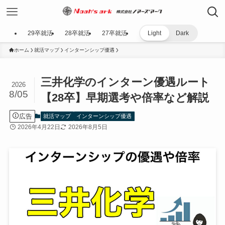
29卒就活
28卒就活
27卒就活
Light
Dark
ホーム
就活マップ
インターンシップ優遇
三井化学のインターン優遇ルート
2026
8/05
【28卒】早期選考や倍率など解説
広告
就活マップ
インターンシップ優遇
2026年4月22日
2026年8月5日