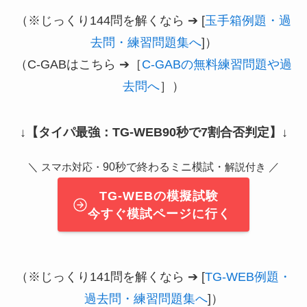
（※じっくり144問を解くなら ➔ [
玉手箱例題・過
去問・練習問題集へ
]）
（C-GABはこちら ➔［
C-GABの無料練習問題や過
去問へ
］）
↓
【タイパ最強：TG-WEB90秒で7割合否判定】
↓
＼
90秒で終わるミニ模試・
／
スマホ対応・
解説付き
TG-WEBの模擬試験
今すぐ模試ページに行く
（※じっくり141問を解くなら ➔ [
TG-WEB例題・
過去問・練習問題集へ
]）