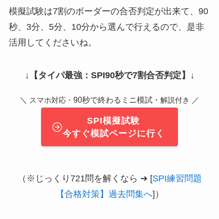
模擬試験は7割のボーダーの合否判定が出来て、90
秒、3分、5分、10分から選んで行えるので、是非
活用してくださいね。
↓
【タイパ最強：SPI90秒で7割合否判定】
↓
＼
90秒で終わるミニ模試・
／
スマホ対応・
解説付き
SPI模擬試験
今すぐ模試ページに行く
（※じっくり721問を解くなら ➔ [
SPI練習問題
【合格対策】過去問集へ
]）