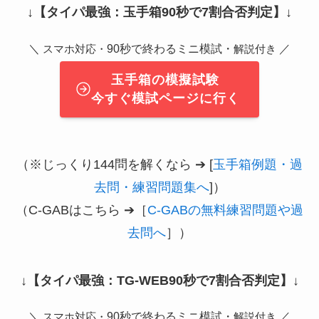
↓
【タイパ最強：玉手箱90秒で7割合否判定】
↓
＼
90秒で終わるミニ模試・
／
スマホ対応・
解説付き
玉手箱の模擬試験
今すぐ模試ページに行く
（※じっくり144問を解くなら ➔ [
玉手箱例題・過
去問・練習問題集へ
]）
（C-GABはこちら ➔［
C-GABの無料練習問題や過
去問へ
］）
↓
【タイパ最強：TG-WEB90秒で7割合否判定】
↓
＼
90秒で終わるミニ模試・
／
スマホ対応・
解説付き