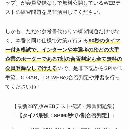
ップ］が会員登録なしで無料公開しているWEBテ
ストの練習問題を是非活用してください。
しかも、ただの参考書代わりの練習問題だけでな
く、本番と同じ仕様で対策が行える
90秒のタイマ
ー付き模試で、インターンや本選考の殆どの大手
企業のボーダーである7割の合否判定も全て無料の
会員登録なしで行える
ので、是非下記からSPIや玉
手箱、C-GAB、TG-WEBの合否判定や練習を行っ
てくださいね！
【最新28卒版WEBテスト模試・練習問題集】
↓
【タイパ最強：SPI90秒で7割合否判定】
↓