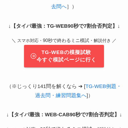
去問へ
］）
↓
【タイパ最強：TG-WEB90秒で7割合否判定】
↓
＼
90秒で終わるミニ模試・
／
スマホ対応・
解説付き
TG-WEBの模擬試験
今すぐ模試ページに行く
（※じっくり141問を解くなら ➔ [
TG-WEB例題・
過去問・練習問題集へ
]）
↓
【タイパ最強：WEB-CAB90秒で7割合否判定】
↓