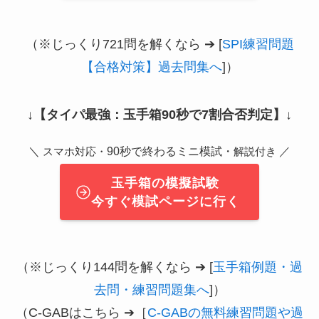
（※じっくり721問を解くなら ➔ [
SPI練習問題
【合格対策】過去問集へ
]）
↓
【タイパ最強：玉手箱90秒で7割合否判定】
↓
＼
90秒で終わるミニ模試・
／
スマホ対応・
解説付き
玉手箱の模擬試験
今すぐ模試ページに行く
（※じっくり144問を解くなら ➔ [
玉手箱例題・過
去問・練習問題集へ
]）
（C-GABはこちら ➔［
C-GABの無料練習問題や過