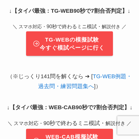
↓
【タイパ最強：TG-WEB90秒で7割合否判定】
↓
＼
90秒で終わるミニ模試・
／
スマホ対応・
解説付き
TG-WEBの模擬試験
今すぐ模試ページに行く
（※じっくり141問を解くなら ➔ [
TG-WEB例題・
過去問・練習問題集へ
]）
↓
【タイパ最強：WEB-CAB90秒で7割合否判定】
↓
90秒で終わるミニ模試・
＼ スマホ対応・
解説付き ／
WEB-CAB模擬試験