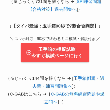
（※じっくり721問を解くなら ➔ [
SPI練習問題
【合格対策】過去問集へ
]）
↓
【タイパ最強：玉手箱90秒で7割合否判定】
↓
＼
90秒で終わるミニ模試・
／
スマホ対応・
解説付き
玉手箱の模擬試験
今すぐ模試ページに行く
（※じっくり144問を解くなら ➔ [
玉手箱例題・過
去問・練習問題集へ
]）
（C-GABはこちら ➔［
C-GABの無料練習問題や過
去問へ
］）