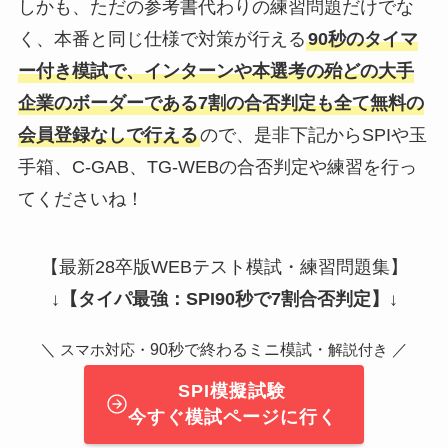
しかも、ただの参考書代わりの練習問題だけでな
く、本番と同じ仕様で対策が行える
90秒のタイマ
ー付き模試で、インターンや本選考の殆どの大手
企業のボーダーである7割の合否判定も全て無料の
会員登録なしで行える
ので、是非下記からSPIや玉
手箱、C-GAB、TG-WEBの合否判定や練習を行っ
てくださいね！
【最新28卒版WEBテスト模試・練習問題集】
↓
【タイパ最強：SPI90秒で7割合否判定】
↓
＼
90秒で終わるミニ模試・
／
スマホ対応・
解説付き
SPI模擬試験
今すぐ模試ページに行く