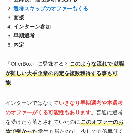
選考スキップのオファーもくる
面接
インターン参加
早期選考
内定
「OfferBox」に登録すると
このような流れで
就職
が難しい大手企業の内定を複数獲得する事も可
能
。
インターンではなくて
いきなり
早期選考や本選考
のオファーがくる可能性もありま
す
。普通に選考
を受けたら落とされていたのに
このオファーのお
陰で受かった
学生も居たので、少しでも倍率低く