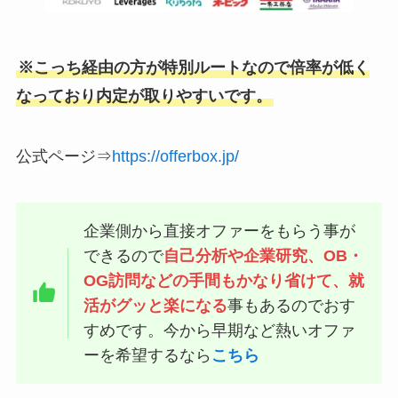
※こっち経由の方が特別ルートなので倍率が低く
なっており内定が取りやすいです。
公式ページ⇒
https://offerbox.jp/
企業側から直接オファーをもらう事が
できるので
自己分析や企業研究、OB・
OG訪問などの手間もかなり省けて、就
活がグッと楽になる
事もあるのでおす
すめです。今から早期など熱いオファ
ーを希望するなら
こちら