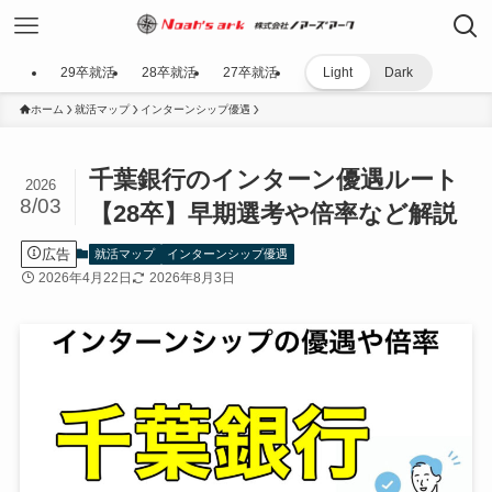
29卒就活
28卒就活
27卒就活
Light
Dark
ホーム
就活マップ
インターンシップ優遇
千葉銀行のインターン優遇ルート
2026
8/03
【28卒】早期選考や倍率など解説
広告
就活マップ
インターンシップ優遇
2026年4月22日
2026年8月3日