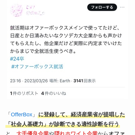
「
OfferBox
」
に登録して、経済産業省が提唱した
「社会人基礎力」が診断できる適性診断を行う
と、
大手優良企業
や
隠れホワイト企業
から
オファ