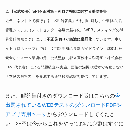
⚠️
【公式監修】SPI不正対策・AIログ検知に関する重要警告
近年、ネット上で横行する「SPI解答集」の利用に対し、企業側の採用
管理システム（テストセンター会場の厳格化・WEBテスティングのAI
異常値検知ログ）による
不正足切りが急激に厳罰化
しています。本サ
イト（就活マップ）では、文部科学省の最新ガイドラインに準拠した
安全なシステム環境の元、公式監修（都立高校非常勤講師・株式会社
FabU代表者）による問題監査を実施。面接の深掘り選考でも動じない
「本物の解答力」を養成する無料模擬試験を提供しています。
また、解答集付きのダウンロード版はこちらの
今
出題されているWEBテストのダウンロードPDFや
アプリ専用ページ
からダウンロードしてくださ
い。28卒は今からこれをやっておけば7割はすぐに