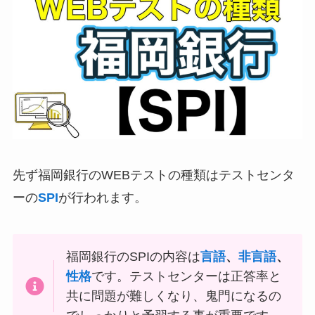
先ず福岡銀行のWEBテストの種類はテストセンタ
ーの
SPI
が行われます。
福岡銀行のSPIの内容は
言語
、
非言語
、
性格
です。テストセンターは正答率と
共に問題が難しくなり、鬼門になるの