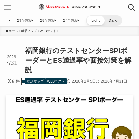
29卒就活
28卒就活
27卒就活
Light
Dark
ホーム
就活マップ
WEBテスト
福岡銀行のテストセンターSPIボ
2026
ーダーとES通過率や面接対策を解
7/31
説
広告
2026年2月5日
2026年7月31日
就活マップ
WEBテスト