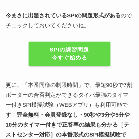
今まさに出題されているSPIの問題形式がある
ので
チェックしておいてくださいね。
SPIの練習問題
今すぐ始める
更に、「本番同様の制限時間」で、最短90秒で7割
ボーダーの合否判定ができるタイパ最強のタイマ
ー付きSPI模擬試験（WEBアプリ）も利用可能で
す！
完全無料・会員登録なし・90秒や
3分や5分や
10分
のタイマー付きで正答率の結果も分かる
［テ
ストセンター対応］
の
本番形式のSPI模擬試験
で