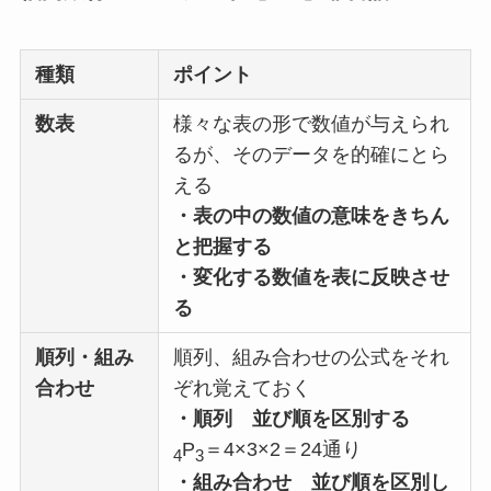
種類
ポイント
数表
様々な表の形で数値が与えられ
るが、そのデータを的確にとら
える
・表の中の数値の意味をきちん
と把握する
・変化する数値を表に反映させ
る
順列・組み
順列、組み合わせの公式をそれ
合わせ
ぞれ覚えておく
・順列
並び順を区別する
P
＝4×3×2＝24通り
4
3
・組み合わせ
並び順を区別し