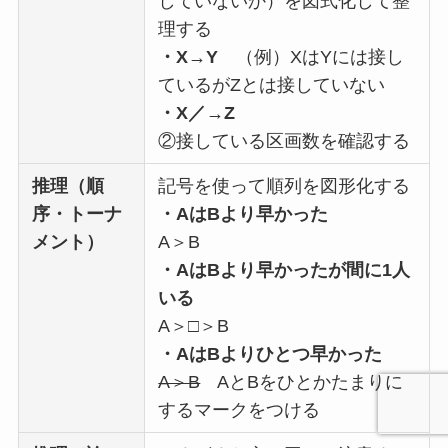
していないか）を図式化して整
理する
・X→Y
（例）XはYには接し
ているがZとは接していない
・X／→Z
②接している区画数を確認する
推理（順
記号を使って順列を図形化する
序・トーナ
・AはBより早かった
メント）
A＞B
・AはBより早かったが間に1人
いる
A＞□＞B
・AはBよりひとつ早かった
A＞B
AとBをひとかたまりに
するマークをつける