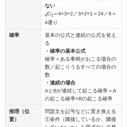
ない
C
＝4×3×2／3×2×1＝24／6＝
4
3
4通り
確率
基本の公式と連続の公式を覚え
る
・確率の基本公式
確率＝ある事柄がおこる場合の
数／起こりうるすべての場合の
数
・連続の場合
AとBが連続して起こる確率＝A
の起こる確率×Bの起こる確率
推理（位
問題文を記号などに置き換える
置）
①条件（隣接しているか、隣接