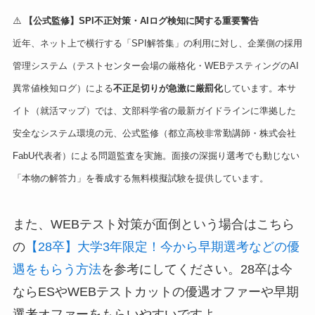
⚠️
【公式監修】SPI不正対策・AIログ検知に関する重要警告
近年、ネット上で横行する「SPI解答集」の利用に対し、企業側の採用
管理システム（テストセンター会場の厳格化・WEBテスティングのAI
異常値検知ログ）による
不正足切りが急激に厳罰化
しています。本サ
イト（就活マップ）では、文部科学省の最新ガイドラインに準拠した
安全なシステム環境の元、公式監修（都立高校非常勤講師・株式会社
FabU代表者）による問題監査を実施。面接の深掘り選考でも動じない
「本物の解答力」を養成する無料模擬試験を提供しています。
また、WEBテスト対策が面倒という場合はこちら
の
【28卒】大学3年限定！今から早期選考などの優
遇をもらう方法
を参考にしてください。28卒は今
ならESやWEBテストカットの優遇オファーや早期
選考オファーをもらいやすいですよ。