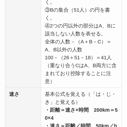
く。
③Bの集合（51人）の円を書
く。
④2つの円以外の部分はA、Bに
該当しない人数を表せる。
全体の人数－（A＋B－C）＝
A、B以外の人数
100－（26＋51－18）＝41人
（重なり合うCはA、B両方に含
まれており控除することに注
意）
速さ
基本公式を覚える（「は・じ・
き」と覚える）
・距離＝速さ×時間 200km＝5
0×4
・速さ＝距離／時間 50km／h