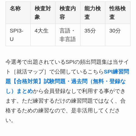
名称
検査対
検査内
能力検
性格検
象
容
査
査
SPI3-
4大生
言語・
35分
30分
U
非言語
今選考で出題されているSPIの頻出問題集は当サイ
ト［就活マップ］で公開しているこちら
SPI練習問
題【合格対策】試験問題・過去問（無料・登録な
し）まとめ
から会員登録なしで利用する事ができ
ます。ただ練習するだけの練習問題ではなく、合
格するための練習なので、是非活用してくださ
い。