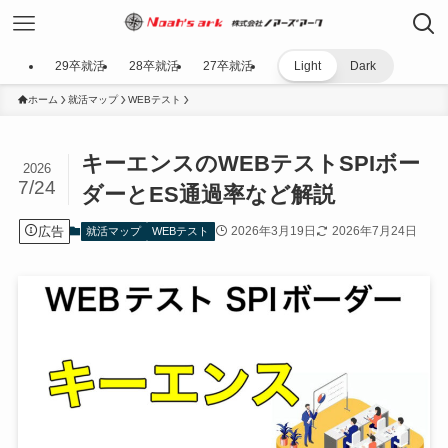
29卒就活
28卒就活
27卒就活
Light
Dark
ホーム
就活マップ
WEBテスト
キーエンスのWEBテストSPIボー
2026
7/24
ダーとES通過率など解説
広告
2026年3月19日
2026年7月24日
就活マップ
WEBテスト