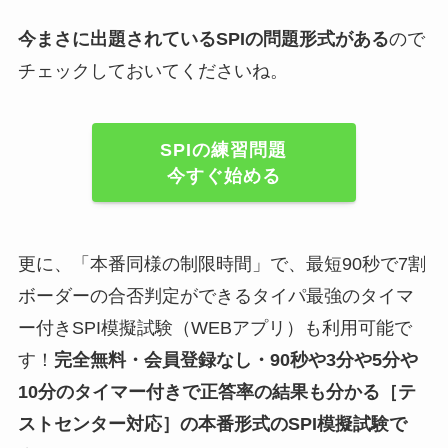
今まさに出題されているSPIの問題形式がある
ので
チェックしておいてくださいね。
SPIの練習問題
今すぐ始める
更に、「本番同様の制限時間」で、最短90秒で7割
ボーダーの合否判定ができるタイパ最強のタイマ
ー付きSPI模擬試験（WEBアプリ）も利用可能で
す！
完全無料・会員登録なし・90秒や
3分や5分や
10分
のタイマー付きで正答率の結果も分かる
［テ
ストセンター対応］
の
本番形式のSPI模擬試験
で