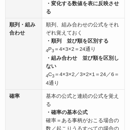
・変化する数値を表に反映させ
る
順列・組み
順列、組み合わせの公式をそれ
合わせ
ぞれ覚えておく
・順列
並び順を区別する
P
＝4×3×2＝24通り
4
3
・組み合わせ
並び順を区別し
ない
C
＝4×3×2／3×2×1＝24／6＝
4
3
4通り
確率
基本の公式と連続の公式を覚え
る
・確率の基本公式
確率＝ある事柄がおこる場合の
数／起こりうるすべての場合の