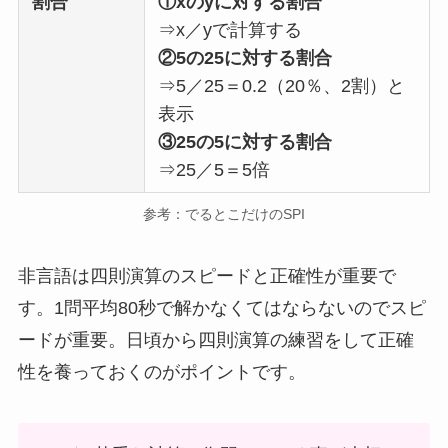
割合
①xのyに対する割合
⇒x／yで計算する
②5の25に対する割合
⇒5／25＝0.2（20％、2割）と
表示
③25の5に対する割合
⇒25／5＝5倍
参考：でるとこだけのSPI
非言語は四則演算のスピードと正確性が重要で
す。1問平均80秒で解かなくてはならないのでスピ
ードが重要。日頃から四則演算の練習をして正確
性を養っておくのがポイントです。