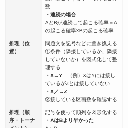
数
・連続の場合
AとBが連続して起こる確率＝A
の起こる確率×Bの起こる確率
推理（位
問題文を記号などに置き換える
置）
①条件（隣接しているか、隣接
していないか）を図式化して整
理する
・X→Y
（例）XはYには接し
ているがZとは接していない
・X／→Z
②接している区画数を確認する
推理（順
記号を使って順列を図形化する
序・トーナ
・AはBより早かった