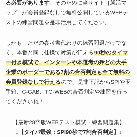
る必要があります
。そのために当サイト［就活マ
ップ］が会員登録なしで無料公開しているWEBテ
ストの練習問題を是非活用してください。
しかも、ただの参考書代わりの練習問題だけでな
く、本番と同じ仕様で対策が行える
90秒のタイマ
ー付き模試で、インターンや本選考の殆どの大手
企業のボーダーである7割の合否判定も全て無料の
会員登録なしで行える
ので、是非下記からSPIや玉
手箱、C-GAB、TG-WEBの合否判定や練習を行っ
てくださいね！
【最新28卒版WEBテスト模試・練習問題集】
↓
【タイパ最強：SPI90秒で7割合否判定】
↓