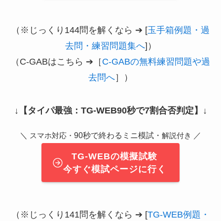
（※じっくり144問を解くなら ➔ [
玉手箱例題・過
去問・練習問題集へ
]）
（C-GABはこちら ➔［
C-GABの無料練習問題や過
去問へ
］）
↓
【タイパ最強：TG-WEB90秒で7割合否判定】
↓
＼
90秒で終わるミニ模試・
／
スマホ対応・
解説付き
TG-WEBの模擬試験
今すぐ模試ページに行く
（※じっくり141問を解くなら ➔ [
TG-WEB例題・