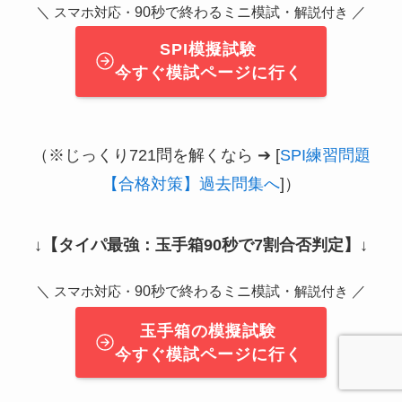
＼
90秒で終わるミニ模試・
／
スマホ対応・
解説付き
SPI模擬試験
今すぐ模試ページに行く
（※じっくり721問を解くなら ➔ [
SPI練習問題
【合格対策】過去問集へ
]）
↓
【タイパ最強：玉手箱90秒で7割合否判定】
↓
＼
90秒で終わるミニ模試・
／
スマホ対応・
解説付き
玉手箱の模擬試験
今すぐ模試ページに行く