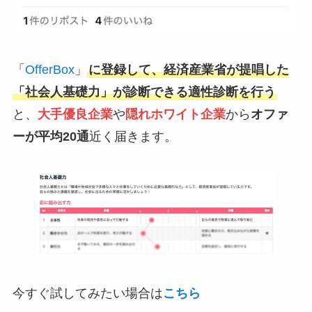
「
OfferBox
」
に登録して、経済産業省が提唱した
「社会人基礎力」が診断できる適性診断を行う
と、
大手優良企業
や
隠れホワイト企業
から
オファ
ーが平均20通
近く届きます。
今すぐ試してみたい場合は
こちら