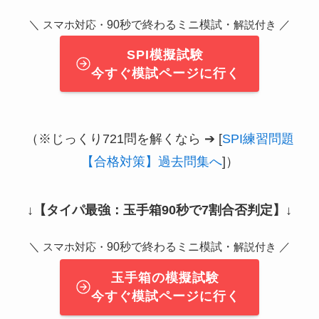
＼
90秒で終わるミニ模試・
／
スマホ対応・
解説付き
SPI模擬試験
今すぐ模試ページに行く
（※じっくり721問を解くなら ➔ [
SPI練習問題
【合格対策】過去問集へ
]）
↓
【タイパ最強：玉手箱90秒で7割合否判定】
↓
＼
90秒で終わるミニ模試・
／
スマホ対応・
解説付き
玉手箱の模擬試験
今すぐ模試ページに行く