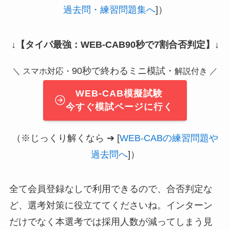
過去問・練習問題集へ
]）
↓
【タイパ最強：WEB-CAB90秒で7割合否判定】
↓
90秒で終わるミニ模試・
＼ スマホ対応・
解説付き ／
WEB-CAB模擬試験
今すぐ模試ページに行く
（※じっくり解くなら ➔ [
WEB-CABの練習問題や
過去問へ
]）
全て会員登録なしで利用できるので、合否判定な
ど、選考対策に役立ててくださいね。インターン
だけでなく本選考では採用人数が減ってしまう見