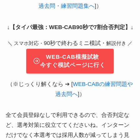
過去問・練習問題集へ
]）
↓
【タイパ最強：WEB-CAB90秒で7割合否判定】
↓
90秒で終わるミニ模試・
＼ スマホ対応・
解説付き ／
WEB-CAB模擬試験
今すぐ模試ページに行く
（※じっくり解くなら ➔ [
WEB-CABの練習問題や
過去問へ
]）
全て会員登録なしで利用できるので、合否判定な
ど、選考対策に役立ててくださいね。インターン
だけでなく本選考では採用人数が減ってしまう見