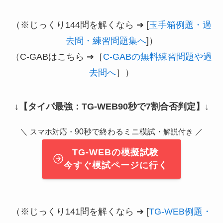
（※じっくり144問を解くなら ➔ [
玉手箱例題・過
去問・練習問題集へ
]）
（C-GABはこちら ➔［
C-GABの無料練習問題や過
去問へ
］）
↓
【タイパ最強：TG-WEB90秒で7割合否判定】
↓
＼
90秒で終わるミニ模試・
／
スマホ対応・
解説付き
TG-WEBの模擬試験
今すぐ模試ページに行く
（※じっくり141問を解くなら ➔ [
TG-WEB例題・