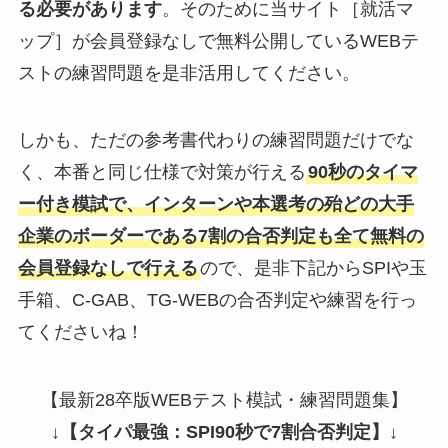
る必要があります
。そのために当サイト［就活マ
ップ］が会員登録なしで無料公開しているWEBテ
ストの練習問題を是非活用してください。
しかも、ただの参考書代わりの練習問題だけでな
く、本番と同じ仕様で対策が行える
90秒のタイマ
ー付き模試で、インターンや本選考の殆どの大手
企業のボーダーである7割の合否判定も全て無料の
会員登録なしで行える
ので、是非下記からSPIや玉
手箱、C-GAB、TG-WEBの合否判定や練習を行っ
てくださいね！
【最新28卒版WEBテスト模試・練習問題集】
↓
【タイパ最強：SPI90秒で7割合否判定】
↓