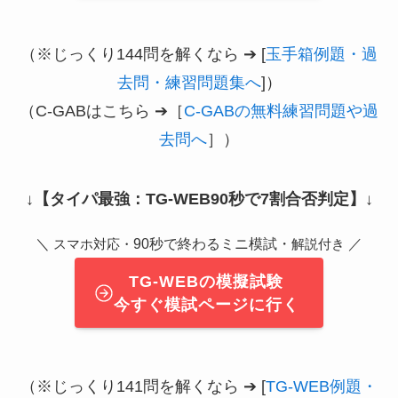
（※じっくり144問を解くなら ➔ [
玉手箱例題・過
去問・練習問題集へ
]）
（C-GABはこちら ➔［
C-GABの無料練習問題や過
去問へ
］）
↓
【タイパ最強：TG-WEB90秒で7割合否判定】
↓
＼
90秒で終わるミニ模試・
／
スマホ対応・
解説付き
TG-WEBの模擬試験
今すぐ模試ページに行く
（※じっくり141問を解くなら ➔ [
TG-WEB例題・