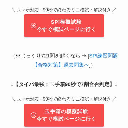
＼
90秒で終わるミニ模試・
／
スマホ対応・
解説付き
SPI模擬試験
今すぐ模試ページに行く
（※じっくり721問を解くなら ➔ [
SPI練習問題
【合格対策】過去問集へ
]）
↓
【タイパ最強：玉手箱90秒で7割合否判定】
↓
＼
90秒で終わるミニ模試・
／
スマホ対応・
解説付き
玉手箱の模擬試験
今すぐ模試ページに行く