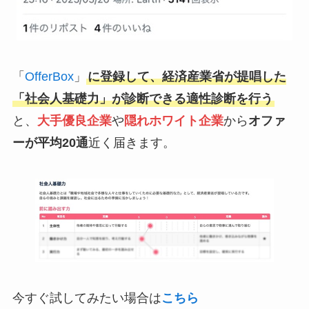
「
OfferBox
」
に登録して、経済産業省が提唱した
「社会人基礎力」が診断できる適性診断を行う
と、
大手優良企業
や
隠れホワイト企業
から
オファ
ーが平均20通
近く届きます。
今すぐ試してみたい場合は
こちら