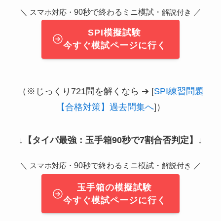
＼
90秒で終わるミニ模試・
／
スマホ対応・
解説付き
SPI模擬試験
今すぐ模試ページに行く
（※じっくり721問を解くなら ➔ [
SPI練習問題
【合格対策】過去問集へ
]）
↓
【タイパ最強：玉手箱90秒で7割合否判定】
↓
＼
90秒で終わるミニ模試・
／
スマホ対応・
解説付き
玉手箱の模擬試験
今すぐ模試ページに行く