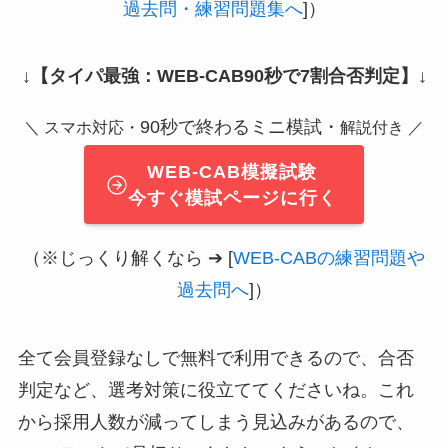
過去問・練習問題集へ
]）
↓
【タイパ最強：WEB-CAB90秒で7割合否判定】
↓
90秒で終わるミニ模試・
＼ スマホ対応・
解説付き ／
WEB-CAB模擬試験
今すぐ模試ページに行く
（※じっくり解くなら ➔ [
WEB-CABの練習問題や
過去問へ
]）
全て会員登録なしで無料で利用できるので、合否
判定など、選考対策に役立ててくださいね。これ
から採用人数が減ってしまう見込みがあるので、