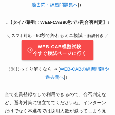
過去問・練習問題集へ
]）
↓
【タイパ最強：WEB-CAB90秒で7割合否判定】
↓
90秒で終わるミニ模試・
＼ スマホ対応・
解説付き ／
WEB-CAB模擬試験
今すぐ模試ページに行く
（※じっくり解くなら ➔ [
WEB-CABの練習問題や
過去問へ
]）
全て会員登録なしで利用できるので、合否判定な
ど、選考対策に役立ててくださいね。インターン
だけでなく本選考では採用人数が減ってしまう見