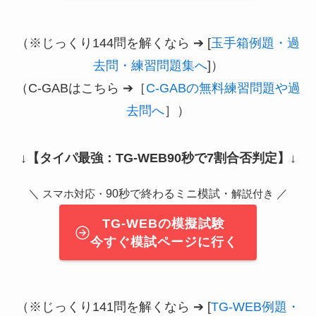
（※じっくり144問を解くなら ➔ [
玉手箱例題・過
去問・練習問題集へ
]）
（C-GABはこちら ➔［
C-GABの無料練習問題や過
去問へ
］）
↓
【タイパ最強：TG-WEB90秒で7割合否判定】
↓
＼
90秒で終わるミニ模試・
／
スマホ対応・
解説付き
TG-WEBの模擬試験
今すぐ模試ページに行く
（※じっくり141問を解くなら ➔ [
TG-WEB例題・