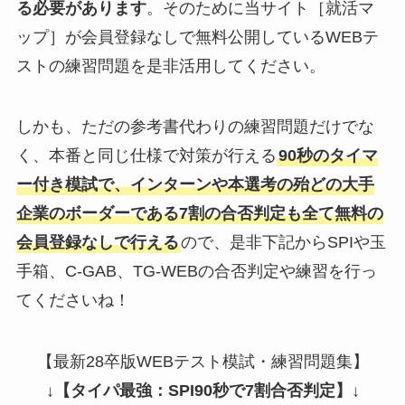
る必要があります
。そのために当サイト［就活マ
ップ］が会員登録なしで無料公開しているWEBテ
ストの練習問題を是非活用してください。
しかも、ただの参考書代わりの練習問題だけでな
く、本番と同じ仕様で対策が行える
90秒のタイマ
ー付き模試で、インターンや本選考の殆どの大手
企業のボーダーである7割の合否判定も全て無料の
会員登録なしで行える
ので、是非下記からSPIや玉
手箱、C-GAB、TG-WEBの合否判定や練習を行っ
てくださいね！
【最新28卒版WEBテスト模試・練習問題集】
↓
【タイパ最強：SPI90秒で7割合否判定】
↓