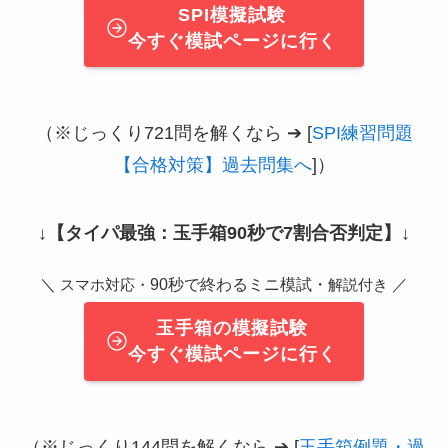
SPI模擬試験
今すぐ模試ページに行く
（※じっくり721問を解くなら ➔ [
SPI練習問題
【合格対策】過去問集へ
]）
↓
【タイパ最強：玉手箱90秒で7割合否判定】
↓
＼
90秒で終わるミニ模試・
／
スマホ対応・
解説付き
玉手箱の模擬試験
今すぐ模試ページに行く
（※じっくり144問を解くなら ➔ [
玉手箱例題・過