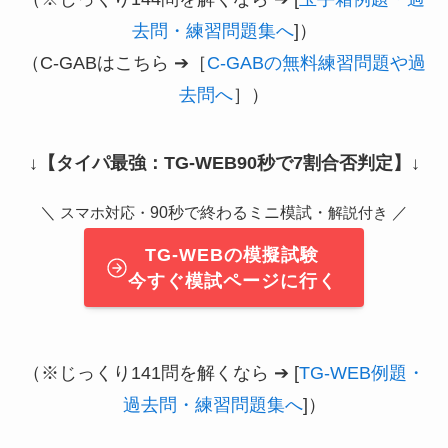
去問・練習問題集へ
]）
（C-GABはこちら ➔［
C-GABの無料練習問題や過
去問へ
］）
↓
【タイパ最強：TG-WEB90秒で7割合否判定】
↓
＼
90秒で終わるミニ模試・
／
スマホ対応・
解説付き
TG-WEBの模擬試験
今すぐ模試ページに行く
（※じっくり141問を解くなら ➔ [
TG-WEB例題・
過去問・練習問題集へ
]）