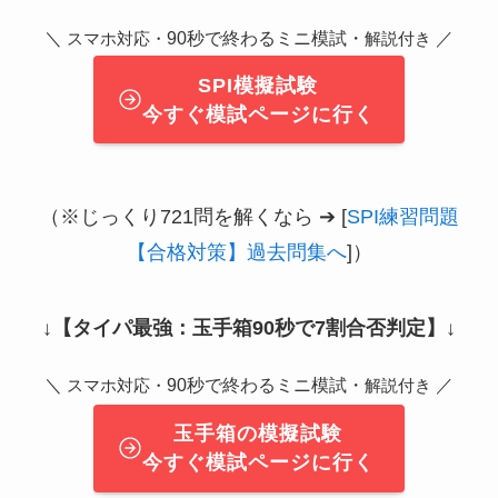
＼
90秒で終わるミニ模試・
／
スマホ対応・
解説付き
SPI模擬試験
今すぐ模試ページに行く
（※じっくり721問を解くなら ➔ [
SPI練習問題
【合格対策】過去問集へ
]）
↓
【タイパ最強：玉手箱90秒で7割合否判定】
↓
＼
90秒で終わるミニ模試・
／
スマホ対応・
解説付き
玉手箱の模擬試験
今すぐ模試ページに行く