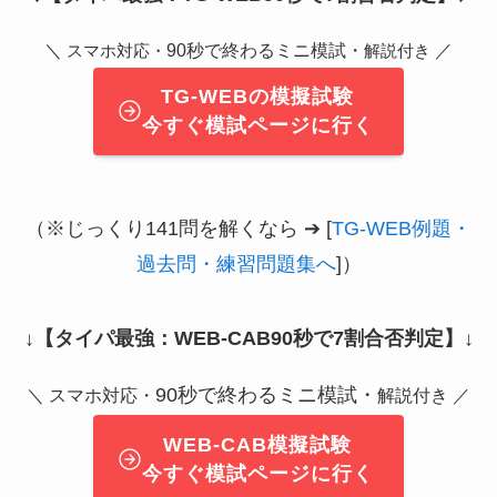
＼
90秒で終わるミニ模試・
／
スマホ対応・
解説付き
TG-WEBの模擬試験
今すぐ模試ページに行く
（※じっくり141問を解くなら ➔ [
TG-WEB例題・
過去問・練習問題集へ
]）
↓
【タイパ最強：WEB-CAB90秒で7割合否判定】
↓
90秒で終わるミニ模試・
＼ スマホ対応・
解説付き ／
WEB-CAB模擬試験
今すぐ模試ページに行く