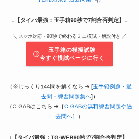
↓
【タイパ最強：玉手箱90秒で7割合否判定】
↓
＼
90秒で終わるミニ模試・
／
スマホ対応・
解説付き
玉手箱の模擬試験
今すぐ模試ページに行く
（※じっくり144問を解くなら ➔ [
玉手箱例題・過
去問・練習問題集へ
]）
（C-GABはこちら ➔［
C-GABの無料練習問題や過
去問へ
］）
↓
【タイパ最強：TG-WEB90秒で7割合否判定】
↓