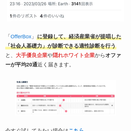
「
OfferBox
」
に登録して、経済産業省が提唱した
「社会人基礎力」が診断できる適性診断を行う
と、
大手優良企業
や
隠れホワイト企業
から
オファ
ーが平均20通
近く届きます。
今すぐ試してみたい場合は
こちら