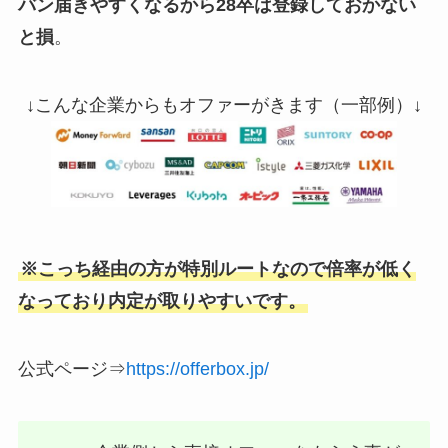
バン届きやすくなるから28卒は登録しておかない
と損
。
↓こんな企業からもオファーがきます（一部例）↓
※こっち経由の方が特別ルートなので倍率が低く
なっており内定が取りやすいです。
公式ページ⇒
https://offerbox.jp/