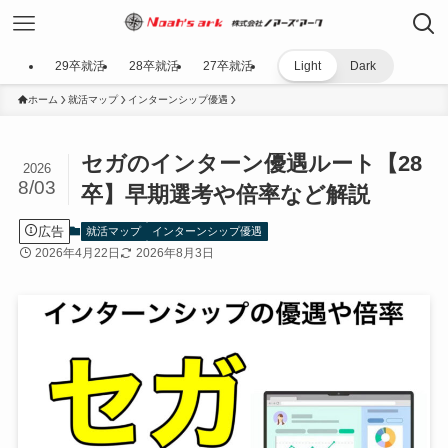
29卒就活
28卒就活
27卒就活
Light
Dark
ホーム
就活マップ
インターンシップ優遇
セガのインターン優遇ルート【28
2026
8/03
卒】早期選考や倍率など解説
広告
就活マップ
インターンシップ優遇
2026年4月22日
2026年8月3日