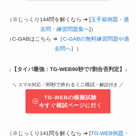
（※じっくり144問を解くなら ➔ [
玉手箱例題・過
去問・練習問題集へ
]）
（C-GABはこちら ➔［
C-GABの無料練習問題や過
去問へ
］）
↓
【タイパ最強：TG-WEB90秒で7割合否判定】
↓
＼
90秒で終わるミニ模試・
／
スマホ対応・
解説付き
TG-WEBの模擬試験
今すぐ模試ページに行く
（※じっくり141問を解くなら ➔ [
TG-WEB例題・