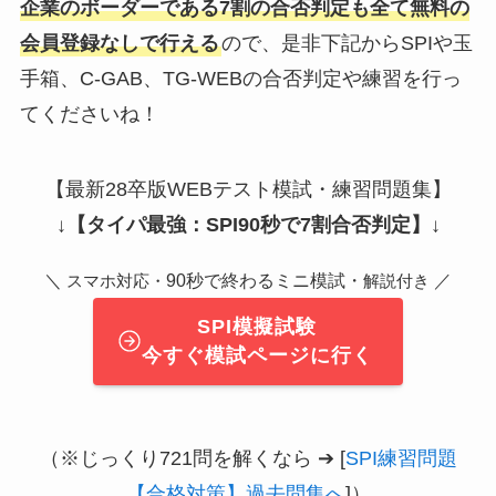
企業のボーダーである7割の合否判定も全て無料の
会員登録なしで行える
ので、是非下記からSPIや玉
手箱、C-GAB、TG-WEBの合否判定や練習を行っ
てくださいね！
【最新28卒版WEBテスト模試・練習問題集】
↓
【タイパ最強：SPI90秒で7割合否判定】
↓
＼
90秒で終わるミニ模試・
／
スマホ対応・
解説付き
SPI模擬試験
今すぐ模試ページに行く
（※じっくり721問を解くなら ➔ [
SPI練習問題
【合格対策】過去問集へ
]）