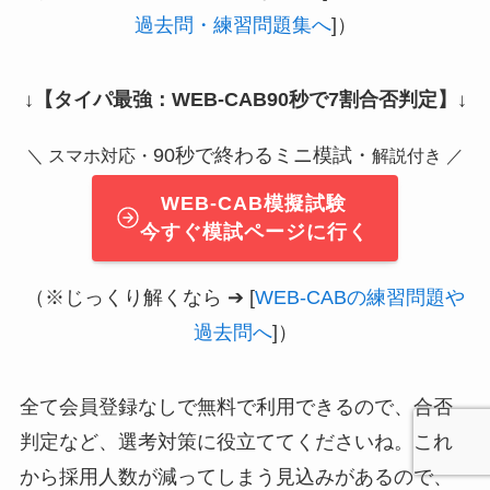
過去問・練習問題集へ
]）
↓
【タイパ最強：WEB-CAB90秒で7割合否判定】
↓
90秒で終わるミニ模試・
＼ スマホ対応・
解説付き ／
WEB-CAB模擬試験
今すぐ模試ページに行く
（※じっくり解くなら ➔ [
WEB-CABの練習問題や
過去問へ
]）
全て会員登録なしで無料で利用できるので、合否
判定など、選考対策に役立ててくださいね。これ
から採用人数が減ってしまう見込みがあるので、