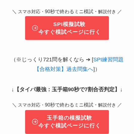
＼
90秒で終わるミニ模試・
／
スマホ対応・
解説付き
SPI模擬試験
今すぐ模試ページに行く
（※じっくり721問を解くなら ➔ [
SPI練習問題
【合格対策】過去問集へ
]）
↓
【タイパ最強：玉手箱90秒で7割合否判定】
↓
＼
90秒で終わるミニ模試・
／
スマホ対応・
解説付き
玉手箱の模擬試験
今すぐ模試ページに行く