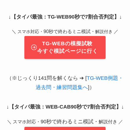
↓
【タイパ最強：TG-WEB90秒で7割合否判定】
↓
＼
90秒で終わるミニ模試・
／
スマホ対応・
解説付き
TG-WEBの模擬試験
今すぐ模試ページに行く
（※じっくり141問を解くなら ➔ [
TG-WEB例題・
過去問・練習問題集へ
]）
↓
【タイパ最強：WEB-CAB90秒で7割合否判定】
↓
90秒で終わるミニ模試・
＼ スマホ対応・
解説付き ／