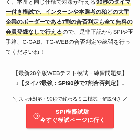
く、本番と同じ仕様で対策が行える
90秒のタイマ
ー付き模試で、インターンや本選考の殆どの大手
企業のボーダーである7割の合否判定も全て無料の
会員登録なしで行える
ので、是非下記からSPIや玉
手箱、C-GAB、TG-WEBの合否判定や練習を行っ
てくださいね！
【最新28卒版WEBテスト模試・練習問題集】
↓
【タイパ最強：SPI90秒で7割合否判定】
↓
＼
90秒で終わるミニ模試・
／
スマホ対応・
解説付き
SPI模擬試験
今すぐ模試ページに行く