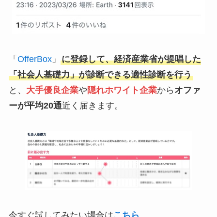
「
OfferBox
」
に登録して、経済産業省が提唱した
「社会人基礎力」が診断できる適性診断を行う
と、
大手優良企業
や
隠れホワイト企業
から
オファ
ーが平均20通
近く届きます。
今すぐ試してみたい場合は
こちら