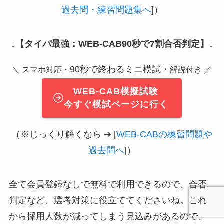
過去問・練習問題集へ
]）
↓
【タイパ最強：WEB-CAB90秒で7割合否判定】
↓
90秒で終わるミニ模試・
＼ スマホ対応・
解説付き ／
WEB-CAB模擬試験
今すぐ模試ページに行く
（※じっくり解くなら ➔ [
WEB-CABの練習問題や
過去問へ
]）
全て会員登録なしで無料で利用できるので、合否
判定など、選考対策に役立ててくださいね。これ
から採用人数が減ってしまう見込みがあるので、