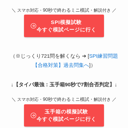
＼
90秒で終わるミニ模試・
／
スマホ対応・
解説付き
SPI模擬試験
今すぐ模試ページに行く
（※じっくり721問を解くなら ➔ [
SPI練習問題
【合格対策】過去問集へ
]）
↓
【タイパ最強：玉手箱90秒で7割合否判定】
↓
＼
90秒で終わるミニ模試・
／
スマホ対応・
解説付き
玉手箱の模擬試験
今すぐ模試ページに行く