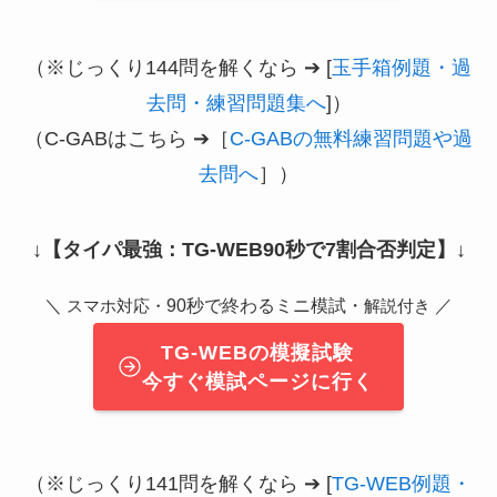
（※じっくり144問を解くなら ➔ [
玉手箱例題・過
去問・練習問題集へ
]）
（C-GABはこちら ➔［
C-GABの無料練習問題や過
去問へ
］）
↓
【タイパ最強：TG-WEB90秒で7割合否判定】
↓
＼
90秒で終わるミニ模試・
／
スマホ対応・
解説付き
TG-WEBの模擬試験
今すぐ模試ページに行く
（※じっくり141問を解くなら ➔ [
TG-WEB例題・