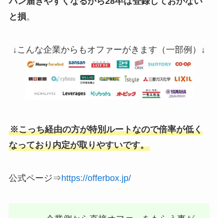
バン届きやすくなるから28卒は登録しておかない
と損
。
↓こんな企業からもオファーがきます（一部例）↓
※こっち経由の方が特別ルートなので倍率が低く
なっており内定が取りやすいです。
公式ページ⇒
https://offerbox.jp/