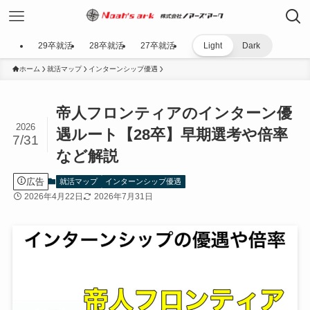
29卒就活
28卒就活
27卒就活
Light
Dark
ホーム
就活マップ
インターンシップ優遇
帝人フロンティアのインターン優
2026
遇ルート【28卒】早期選考や倍率
7/31
など解説
広告
就活マップ
インターンシップ優遇
2026年4月22日
2026年7月31日