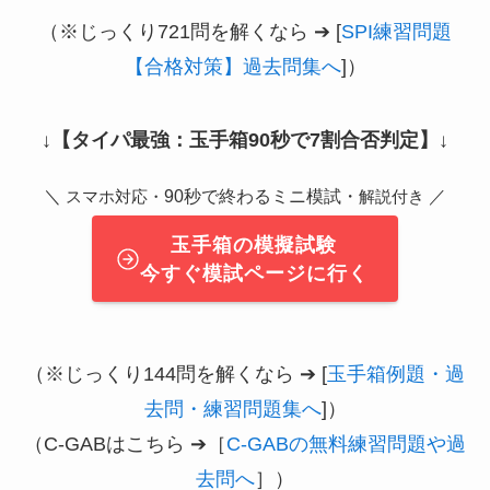
（※じっくり721問を解くなら ➔ [
SPI練習問題
【合格対策】過去問集へ
]）
↓
【タイパ最強：玉手箱90秒で7割合否判定】
↓
＼
90秒で終わるミニ模試・
／
スマホ対応・
解説付き
玉手箱の模擬試験
今すぐ模試ページに行く
（※じっくり144問を解くなら ➔ [
玉手箱例題・過
去問・練習問題集へ
]）
（C-GABはこちら ➔［
C-GABの無料練習問題や過
去問へ
］）