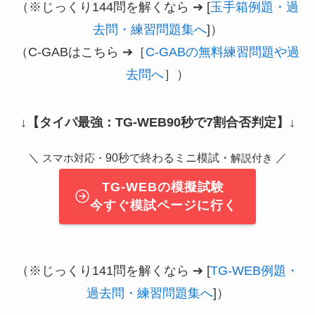
（※じっくり144問を解くなら ➔ [
玉手箱例題・過
去問・練習問題集へ
]）
（C-GABはこちら ➔［
C-GABの無料練習問題や過
去問へ
］）
↓
【タイパ最強：TG-WEB90秒で7割合否判定】
↓
＼
90秒で終わるミニ模試・
／
スマホ対応・
解説付き
TG-WEBの模擬試験
今すぐ模試ページに行く
（※じっくり141問を解くなら ➔ [
TG-WEB例題・
過去問・練習問題集へ
]）