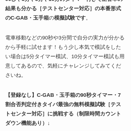
結果も分かる
［テストセンター対応］
の
本番形式
のC-GAB
・
玉手箱
の
模擬試験
です
。
電車移動などの90秒や3分間で自分の実力が分かる
から手軽に試せます！もう少し本気で模試をした
い場合は5分タイマー模試、10分タイマー模試も用
意してあるので、気軽にチャレンジしてみてくだ
さいね。
【登録なし】C-GAB・玉手箱の90秒タイマー・7
割合否判定付きタイパ最強の無料模擬試験
［テス
トセンター対応］
に挑戦する（制限時間カウント
ダウン機能あり）↓