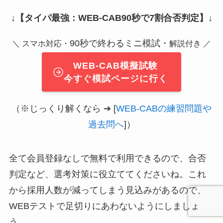
↓
【タイパ最強：WEB-CAB90秒で7割合否判定】
↓
90秒で終わるミニ模試・
＼ スマホ対応・
解説付き ／
WEB-CAB模擬試験
今すぐ模試ページに行く
（※じっくり解くなら ➔ [
WEB-CABの練習問題や
過去問へ
]）
全て会員登録なしで無料で利用できるので、合否
判定など、選考対策に役立ててくださいね。これ
から採用人数が減ってしまう見込みがあるので、
WEBテストで足切りにあわないようにしましょ
う。