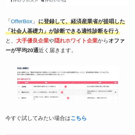
「
OfferBox
」
に登録して、経済産業省が提唱した
「社会人基礎力」が診断できる適性診断を行う
と、
大手優良企業
や
隠れホワイト企業
から
オファ
ーが平均20通
近く届きます。
今すぐ試してみたい場合は
こちら