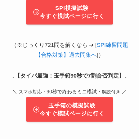
SPI模擬試験
今すぐ模試ページに行く
（※じっくり721問を解くなら ➔ [
SPI練習問題
【合格対策】過去問集へ
]）
↓
【タイパ最強：玉手箱90秒で7割合否判定】
↓
＼
90秒で終わるミニ模試・
／
スマホ対応・
解説付き
玉手箱の模擬試験
今すぐ模試ページに行く